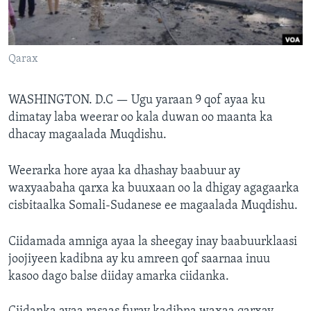
FAAQIDAADDA TODDOBAADKA
DHEXTAALKA TODDOBAADKA
Qarax
WASHINGTON. D.C —
Ugu yaraan 9 qof ayaa ku
dimatay laba weerar oo kala duwan oo maanta ka
dhacay magaalada Muqdishu.
Weerarka hore ayaa ka dhashay baabuur ay
waxyaabaha qarxa ka buuxaan oo la dhigay agagaarka
cisbitaalka Somali-Sudanese ee magaalada Muqdishu.
Ciidamada amniga ayaa la sheegay inay baabuurklaasi
joojiyeen kadibna ay ku amreen qof saarnaa inuu
kasoo dago balse diiday amarka ciidanka.