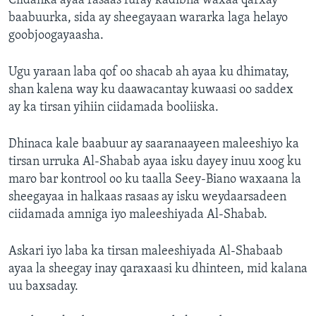
Ciidanka ayaa rasaas furay kadibna waxaa qarxay
baabuurka, sida ay sheegayaan wararka laga helayo
goobjoogayaasha.
Ugu yaraan laba qof oo shacab ah ayaa ku dhimatay,
shan kalena way ku daawacantay kuwaasi oo saddex
ay ka tirsan yihiin ciidamada booliiska.
Dhinaca kale baabuur ay saaranaayeen maleeshiyo ka
tirsan urruka Al-Shabab ayaa isku dayey inuu xoog ku
maro bar kontrool oo ku taalla Seey-Biano waxaana la
sheegayaa in halkaas rasaas ay isku weydaarsadeen
ciidamada amniga iyo maleeshiyada Al-Shabab.
Askari iyo laba ka tirsan maleeshiyada Al-Shabaab
ayaa la sheegay inay qaraxaasi ku dhinteen, mid kalana
uu baxsaday.