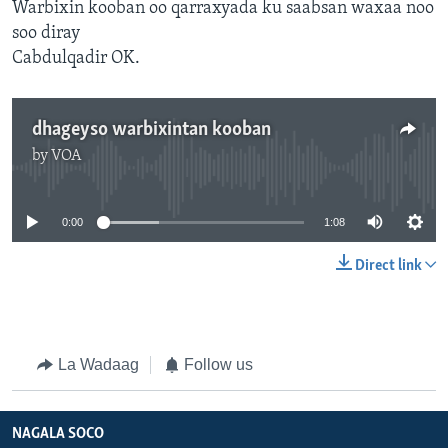
Warbixin kooban oo qarraxyada ku saabsan waxaa noo
soo diray
Cabdulqadir OK.
dhageyso warbixintan kooban
by
VOA
No media source currently available
0:00
1:08
Direct link
La Wadaag
Follow us
NAGALA SOCO