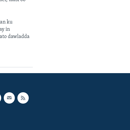
aan ku
ay in
ysato dawladda