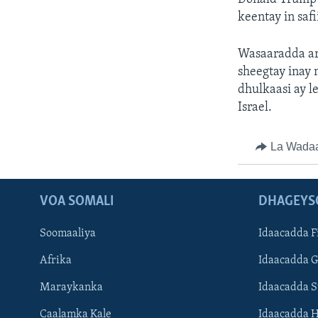
keentay in saf
Wasaaradda ar
sheegtay inay 
dhulkaasi ay l
Israel.
La Wada
VOA SOMALI
DHAGEYS
Soomaaliya
Idaacadda F
Afrika
Idaacadda 
Maraykanka
Idaacadda 
Caalamka Kale
Idaacadda 