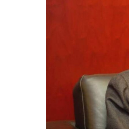
FAAQIDAADDA TODDOBAADKA
DHEXTAALKA TODDOBAADKA