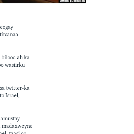
heegay
tirsanaa
 bilood ah ka
oo wasiirku
sa twitter-ka
o Israel,
aamustay
ga madaxweyne
el, taasi oo