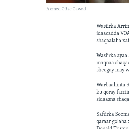
Axmed Ciise Cawad
Wasiirka Arri
idaacadda VOA 
shaqaalaha xaf
Wasiirka ayaa 
maqnaa shaqada
sheegay inay 
Warbaahinta So
ku qoray farrii
sidaasna shaqa
Safiirka Soom
qaraar golah
Donald Trump u