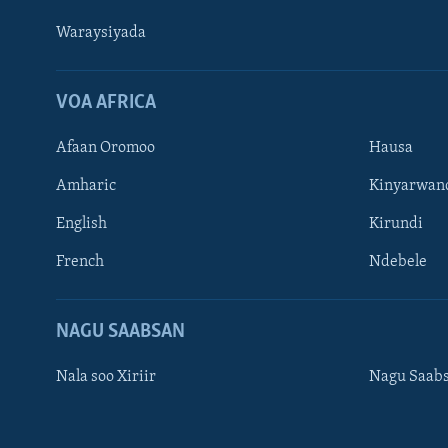
Waraysiyada
VOA AFRICA
Afaan Oromoo
Hausa
Amharic
Kinyarwan
English
Kirundi
Learning English
French
Ndebele
NAGALA SOCO
NAGU SAABSAN
Nala soo Xiriir
Nagu Saab
Luqadaha