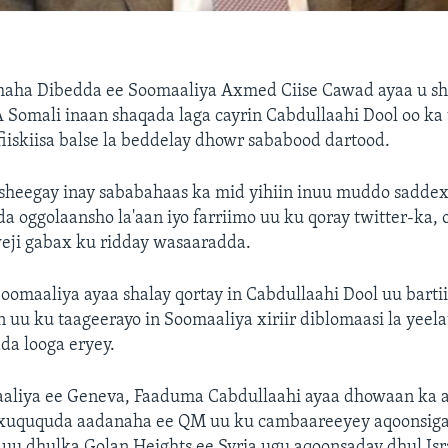
maha Dibedda ee Soomaaliya Axmed Ciise Cawad ayaa u s
Somali inaan shaqada laga cayrin Cabdullaahi Dool oo ka 
iiskiisa balse la beddelay dhowr sababood dartood.
sheegay inay sababahaas ka mid yihiin inuu muddo saddex
 oggolaansho la'aan iyo farriimo uu ku qoray twitter-ka, 
weji gabax ku ridday wasaaradda.
omaaliya ayaa shalay qortay in Cabdullaahi Dool uu bartii
n uu ku taageerayo in Soomaaliya xiriir diblomaasi la yeelat
da looga eryey.
aaliya ee Geneva, Faaduma Cabdullaahi ayaa dhowaan ka 
a xuququda aadanaha ee QM uu ku cambaareeyey aqoonsi
u dhulka Golan Heights ee Syria ugu aqoonsaday dhul Isra