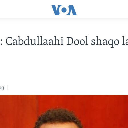
 Cabdullaahi Dool shaqo 
ag