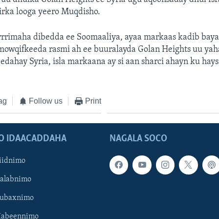
iirka looga yeero Muqdisho.
rrimaha dibedda ee Soomaaliya, ayaa markaas kadib bay
mowqifkeeda rasmi ah ee buuralayda Golan Heights uu yah
eedahay Syria, isla markaana ay si aan sharci ahayn ku ha
ag
Follow us
Print
O IDAACADDAHA
NAGALA SOCO
iidnimo
Galabnimo
Subaxnimo
Habeennimo