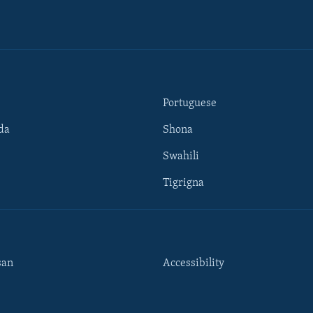
Portuguese
da
Shona
Swahili
Tigrigna
san
Accessibility