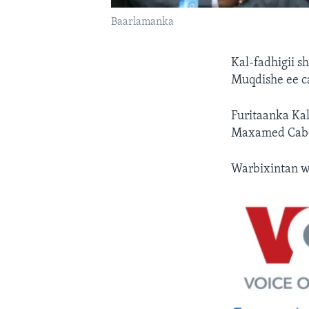
Baarlamanka
Kal-fadhigii 
Muqdishe ee c
Furitaanka Ka
Maxamed Cabdu
Warbixintan w