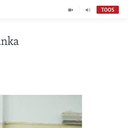
TOOS
anka