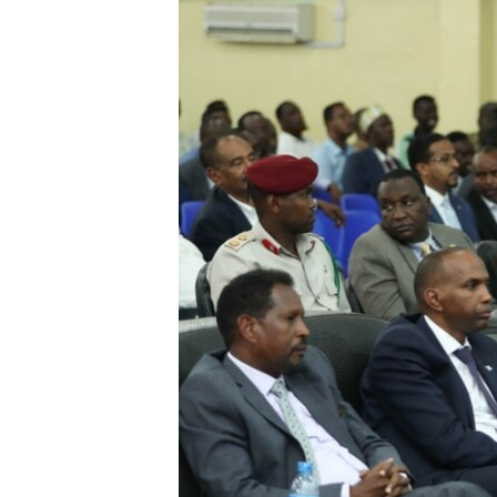
FAAQIDAADDA TODDOBAADKA
DHEXTAALKA TODDOBAADKA