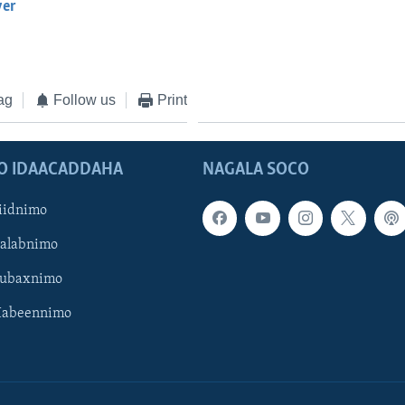
yer
EMBED
ag
Follow us
Print
O IDAACADDAHA
NAGALA SOCO
iidnimo
Galabnimo
Subaxnimo
Habeennimo