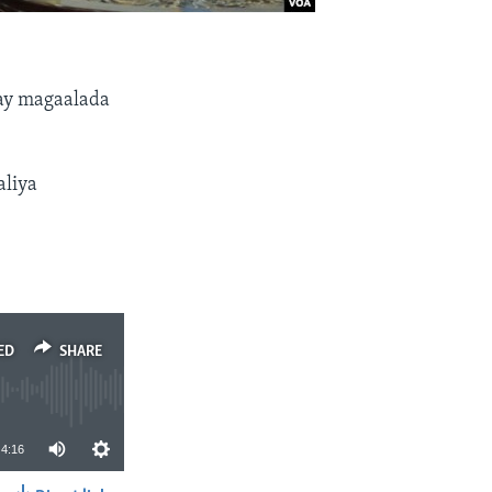
ay magaalada
aliya
ED
SHARE
4:16