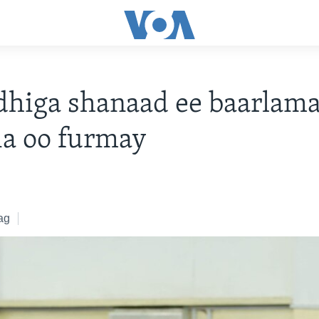
dhiga shanaad ee baarlam
a oo furmay
ag