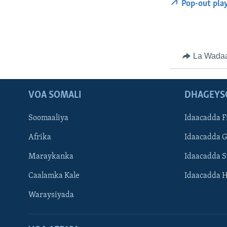
Pop-out pla
La Wada
VOA SOMALI
DHAGEYS
Soomaaliya
Idaacadda F
Afrika
Idaacadda 
Maraykanka
Idaacadda 
Caalamka Kale
Idaacadda 
Waraysiyada