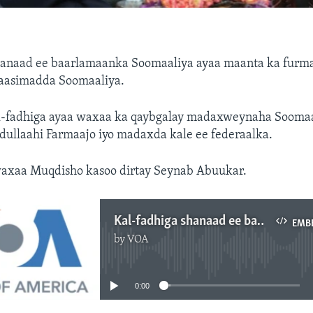
shanaad ee baarlamaanka Soomaaliya ayaa maanta ka furm
aasimadda Soomaaliya.
l-fadhiga ayaa waxaa ka qaybgalay madaxweynaha Sooma
llaahi Farmaajo iyo madaxda kale ee federaalka.
axaa Muqdisho kasoo dirtay Seynab Abuukar.
Kal-fadhiga shanaad ee baarlamanka Somalia oo furmay
EMB
by
VOA
No media source currently available
0:00