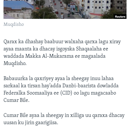
FAAQIDAADDA TODDOBAADKA
DHEXTAALKA TODDOBAADKA
Muqdisho
Qarax ka dhashay baabuur walxaha qarxa lagu xiray
ayaa maanta ka dhacay isgoyska Shaqaalaha ee
waddada Makka Al-Mukarama ee magaalada
Muqdisho.
Babauurka la qaxriyey ayaa la sheegay inuu lahaa
sarkaal ka tirsan hay’adda Danbi-baarista dowladda
Federalka Soomaaliya ee (CID) oo lagu magacaabo
Cumar Bile.
Cumar Bile ayaa la sheegay in xilliga uu qaraxa dhacay
uusan ku jirin gaarigiisa.