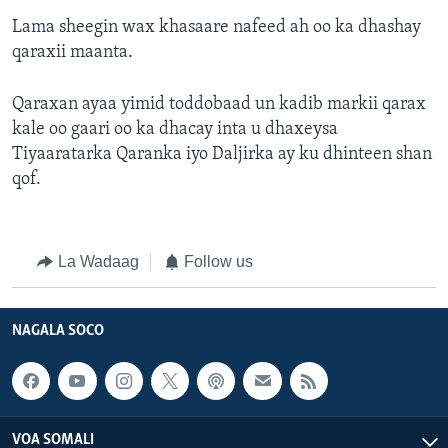
Lama sheegin wax khasaare nafeed ah oo ka dhashay
qaraxii maanta.
Qaraxan ayaa yimid toddobaad un kadib markii qarax
kale oo gaari oo ka dhacay inta u dhaxeysa
Tiyaaratarka Qaranka iyo Daljirka ay ku dhinteen shan
qof.
La Wadaag
Follow us
NAGALA SOCO
VOA SOMALI