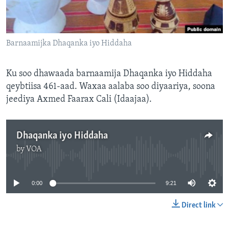
FAAQIDAADDA TODDOBAADKA
DHEXTAALKA TODDOBAADKA
Barnaamijka Dhaqanka iyo Hiddaha
Ku soo dhawaada barnaamija Dhaqanka iyo Hiddaha
qeybtiisa 461-aad. Waxaa aalaba soo diyaariya, soona
jeediya Axmed Faarax Cali (Idaajaa).
Dhaqanka iyo Hiddaha
by
VOA
No media source currently available
0:00
9:21
Direct link