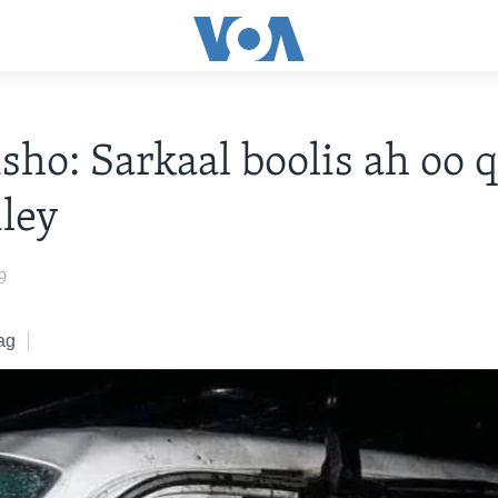
ho: Sarkaal boolis ah oo 
iley
9
ag