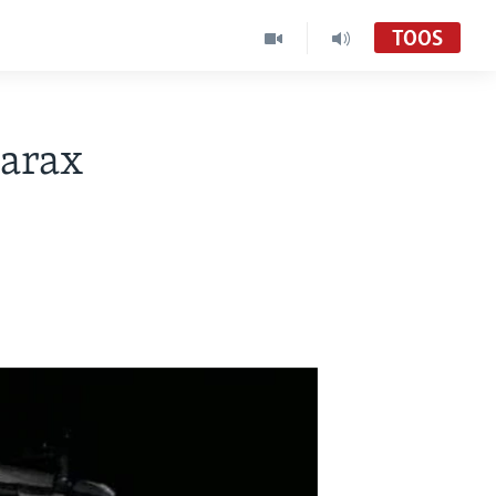
TOOS
qarax