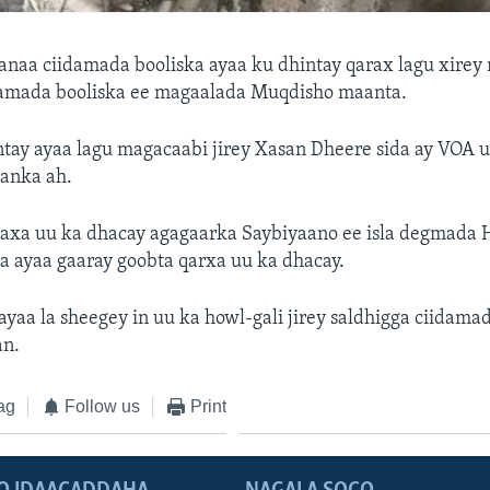
sanaa ciidamada booliska ayaa ku dhintay qarax lagu xirey
damada booliska ee magaalada Muqdisho maanta.
tay ayaa lagu magacaabi jirey Xasan Dheere sida ay VOA u
anka ah.
axa uu ka dhacay agagaarka Saybiyaano ee isla degmada 
ka ayaa gaaray goobta qarxa uu ka dhacay.
yaa la sheegey in uu ka howl-gali jirey saldhigga ciidamad
n.
ag
Follow us
Print