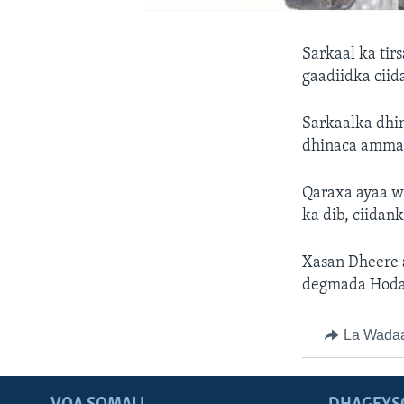
Sarkaal ka tir
gaadiidka cii
Sarkaalka dhin
dhinaca amma
Qaraxa ayaa w
ka dib, ciidan
Xasan Dheere a
degmada Hoda
La Wada