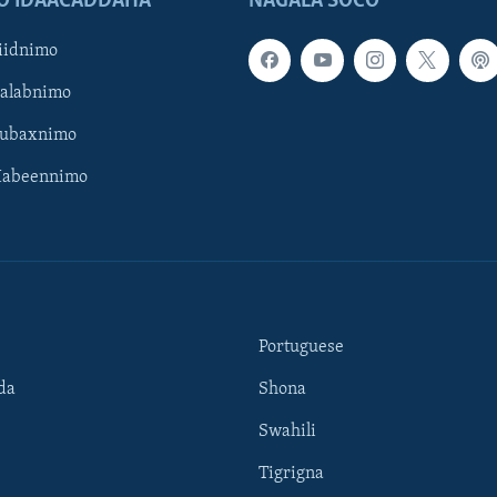
O IDAACADDAHA
NAGALA SOCO
iidnimo
Galabnimo
Subaxnimo
Habeennimo
Portuguese
da
Shona
Swahili
Tigrigna