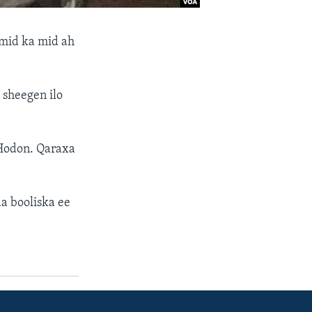
 mid ka mid ah
 sheegen ilo
Hodon. Qaraxa
a booliska ee