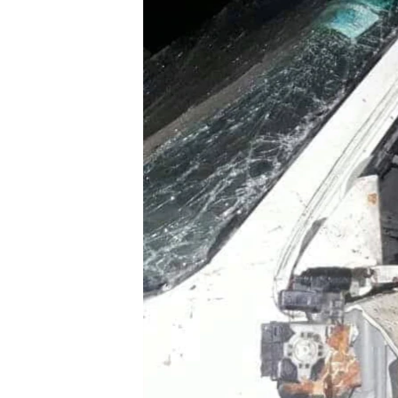
FAAQIDAADDA TODDOBAADKA
DHEXTAALKA TODDOBAADKA