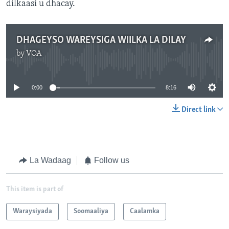
dilkaasi u dhacay.
DHAGEYSO WAREYSIGA WIILKA LA DILAY
by
VOA
No media source currently available
0:00
8:16
Direct link
La Wadaag
Follow us
This item is part of
Waraysiyada
Soomaaliya
Caalamka