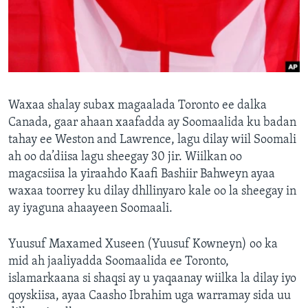
FAAQIDAADDA TODDOBAADKA
DHEXTAALKA TODDOBAADKA
Waxaa shalay subax magaalada Toronto ee dalka
Canada, gaar ahaan xaafadda ay Soomaalida ku badan
tahay ee Weston and Lawrence, lagu dilay wiil Soomali
ah oo da’diisa lagu sheegay 30 jir. Wiilkan oo
magacsiisa la yiraahdo Kaafi Bashiir Bahweyn ayaa
waxaa toorrey ku dilay dhllinyaro kale oo la sheegay in
ay iyaguna ahaayeen Soomaali.
Yuusuf Maxamed Xuseen (Yuusuf Kowneyn) oo ka
mid ah jaaliyadda Soomaalida ee Toronto,
islamarkaana si shaqsi ay u yaqaanay wiilka la dilay iyo
qoyskiisa, ayaa Caasho Ibrahim uga warramay sida uu