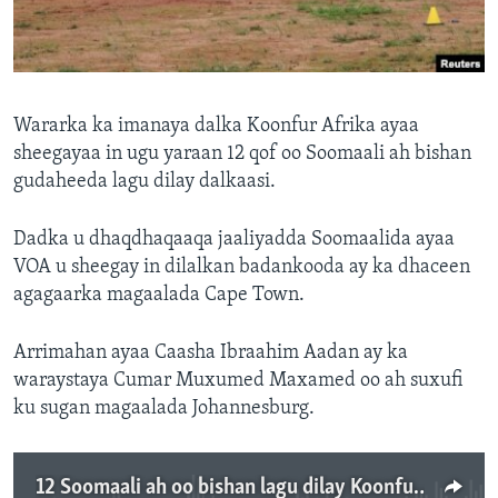
FAAQIDAADDA TODDOBAADKA
DHEXTAALKA TODDOBAADKA
Wararka ka imanaya dalka Koonfur Afrika ayaa
sheegayaa in ugu yaraan 12 qof oo Soomaali ah bishan
gudaheeda lagu dilay dalkaasi.
Dadka u dhaqdhaqaaqa jaaliyadda Soomaalida ayaa
VOA u sheegay in dilalkan badankooda ay ka dhaceen
agagaarka magaalada Cape Town.
Arrimahan ayaa Caasha Ibraahim Aadan ay ka
waraystaya Cumar Muxumed Maxamed oo ah suxufi
ku sugan magaalada Johannesburg.
12 Soomaali ah oo bishan lagu dilay Koonfur Afrika