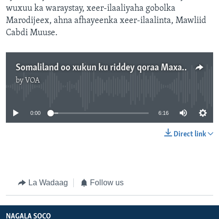
wuxuu ka waraystay, xeer-ilaaliyaha gobolka
Marodijeex, ahna afhayeenka xeer-ilaalinta, Mawliid
Cabdi Muuse.
Somaliland oo xukun ku riddey qoraa Maxamuud Keyse
by
VOA
No media source currently available
0:00
6:16
Direct link
La Wadaag
Follow us
NAGALA SOCO