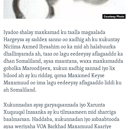
FAAQIDAADDA TODDOBAADKA
DHEXTAALKA TODDOBAADKA
Iyadoo shalay maxkamad ku taalla magaalada
Hargeysa ay saddex sanno oo xadhig ah ku xukuntay
Niciima Axmed Ibraahim oo ka mid ah halabuurka
dhallinyarada ah, taas oo lagu eedeeyay aflagaaddo ka
dhan Somaliland, ayaa maantana, waxa maxkamadda
gobolka Maroodijeex, xukun xadhig sannad iyo lix
bilood ah ay ku ridday, qoraa Maxamed Keyse
Maxamuud oo isna lagu eedeeyay aflagaaddo liddi ku
ah Somaliland.
Xukunnadan ayay garyaqaannada iyo Xarunta
Xuquuqal Insaanka ay ku tilmaameen mid sharciga
baalmarsan. Haddaba, xukunnadan iyo asbaabtooda
ayaa weriyaha VOA Barkhad Maxamuud Kaariye