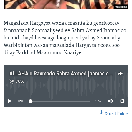
FAAQIDAADDA TODDOBAADKA
DHEXTAALKA TODDOBAADKA
Magaalada Hargaysa waxaa maanta ku geeriyootay
fannaanadii Soomaaliyeed ee Sahra Axmed Jaamac oo
ka mid ahayd heesaaga loogu jecel yahay Soomaaliya.
Warbixintan waxaa magaalada Hargaysa nooga soo
diray Barkhad Maxamuud Kaariye.
ALLAHA u Raxmado Sahra Axmed Jaamac oo Geeriyootay
by
VOA
No media source currently available
0:00
5:57
Direct link