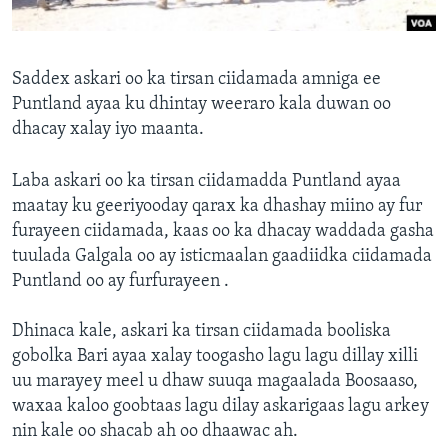
FAAQIDAADDA TODDOBAADKA
DHEXTAALKA TODDOBAADKA
Saddex askari oo ka tirsan ciidamada amniga ee
Puntland ayaa ku dhintay weeraro kala duwan oo
dhacay xalay iyo maanta.
Laba askari oo ka tirsan ciidamadda Puntland ayaa
maatay ku geeriyooday qarax ka dhashay miino ay fur
furayeen ciidamada, kaas oo ka dhacay waddada gasha
tuulada Galgala oo ay isticmaalan gaadiidka ciidamada
Puntland oo ay furfurayeen .
Dhinaca kale, askari ka tirsan ciidamada booliska
gobolka Bari ayaa xalay toogasho lagu lagu dillay xilli
uu marayey meel u dhaw suuqa magaalada Boosaaso,
waxaa kaloo goobtaas lagu dilay askarigaas lagu arkey
nin kale oo shacab ah oo dhaawac ah.