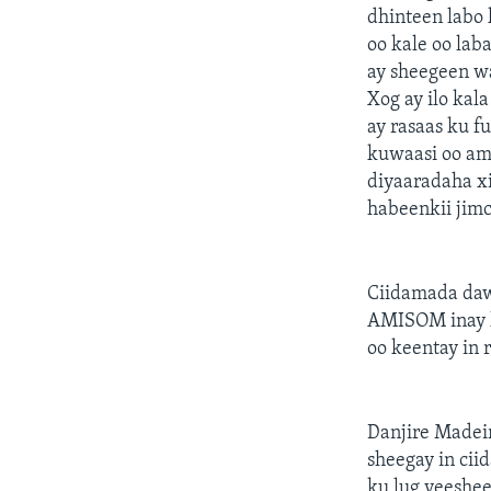
dhinteen labo
oo kale oo lab
ay sheegeen w
Xog ay ilo ka
ay rasaas ku 
kuwaasi oo am
diyaaradaha xi
habeenkii jimc
Ciidamada daw
AMISOM inay k
oo keentay in r
Danjire Madeir
sheegay in ci
ku lug yeeshe