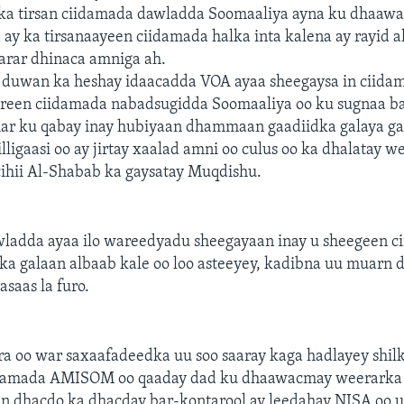
 ka tirsan ciidamada dawladda Soomaaliya ayna ku dhaawa
a ay ka tirsanaayeen ciidamada halka inta kalena ay rayid 
arar dhinaca amniga ah.
la duwan ka heshay idaacadda VOA ayaa sheegaysa in cii
fureen ciidamada nabadsugidda Soomaaliya oo ku sugnaa ba
ar ku qabay inay hubiyaan dhammaan gaadiidka galaya g
lligaasi oo ay jirtay xaalad amni oo culus oo ka dhalatay we
ihii Al-Shabab ka gaysatay Muqdishu.
ladda ayaa ilo wareedyadu sheegayaan inay u sheegeen c
a galaan albaab kale oo loo asteeyey, kadibna uu muarn d
asaas la furo.
a oo war saxaafadeedka uu soo saaray kaga hadlayey shilk
idamada AMISOM oo qaaday dad ku dhaawacmay weerarka
en dhacdo ka dhacday bar-kontarool ay leedahay NISA oo