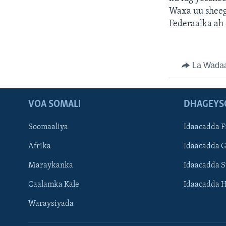
Waxa uu sheeg
Federaalka ah
La Wada
VOA SOMALI
DHAGEYS
Soomaaliya
Idaacadda F
Afrika
Idaacadda 
Maraykanka
Idaacadda 
Caalamka Kale
Idaacadda 
Waraysiyada