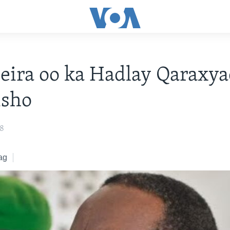
eira oo ka Hadlay Qaraxya
sho
18
ag