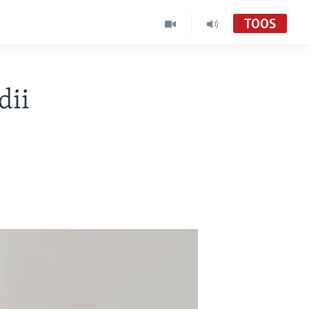
TOOS
dii