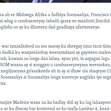
ka ah ee Midowga Afrika u fadhiya Soomaaliya, Francisco
si adag u cambaareeyay labadii qarax ee maalintii Jimcihii
disho oo ay ku dhinteen dad gaadhaya afartameeyo.
 war saxaafadeed uu soo saaray ku sheegay inuu tacsi tiira
da dadkii ku waxyeeloobay weeraradaasi ay gaysteen malee
ab, kuwaas oo looga dan lahaa, ayuu yiri, in argagax lagu
SOM waxaa ay si xooggan u cambaareyneysaa weerarkan
 xaqiijineysaa go’aankeeda ah in ay si dhow ula shaqeyso 
omaaliya si Soomaaliya looga xorreeyo xagjirka iyo arga
ira.
anjire Madeira waxa uu ka hadlay shil ay ku lug lahaayee
 oo ka dhacay bar kontorool oo ku taalla Lambar 4, kaasi 