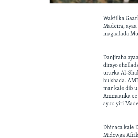
Wakiilka Gaar
Madeira, ayaa 
magaalada Muq
Danjiraha ayaa
dirayo ehella
ururka Al-Shab
bulshada. AMI
mar kale dib u
Ammaanka ee So
ayuu yiri Made
Dhinaca kale D
Midowga Afrika