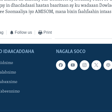
ay in dhacdadaasi haatan baaritaan ay ku wadaaan Dowl
 ee Soomaaliya iyo AMISOM, mana bixin faahfaahin intaas 
ag
Follow us
Print
O IDAACADDAHA
NAGALA SOCO
iidnimo
Galabnimo
Subaxnimo
Habeennimo