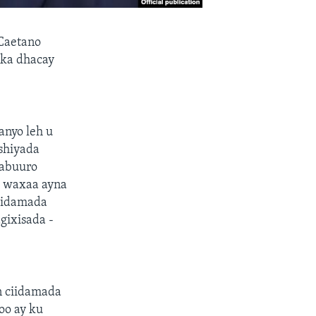
 Caetano
 ka dhacay
anyo leh u
shiyada
 abuuro
, waxaa ayna
Ciidamada
gixisada -
n ciidamada
oo ay ku