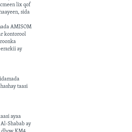
cmeen lix qof
ahaayeen, sida
damada AMISOM
r kontorool
aroonka
erarkii ay
iidamada
hashay taasi
aasi ayaa
 Al-Shabab ay
 u dhow KM4.