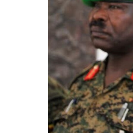
FAAQIDAADDA TODDOBAADKA
DHEXTAALKA TODDOBAADKA