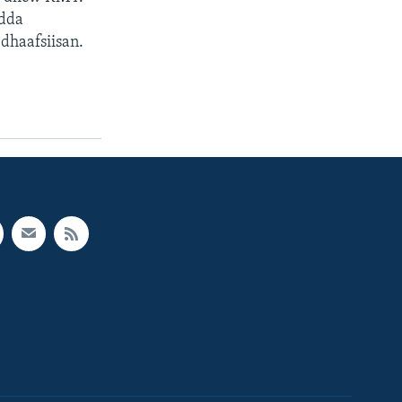
adda
dhaafsiisan.