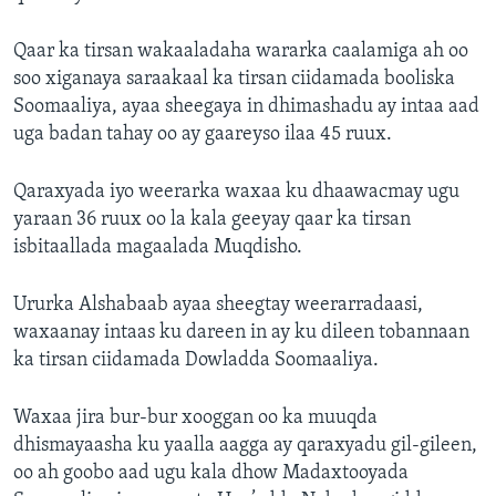
Qaar ka tirsan wakaaladaha wararka caalamiga ah oo
soo xiganaya saraakaal ka tirsan ciidamada booliska
Soomaaliya, ayaa sheegaya in dhimashadu ay intaa aad
uga badan tahay oo ay gaareyso ilaa 45 ruux.
Qaraxyada iyo weerarka waxaa ku dhaawacmay ugu
yaraan 36 ruux oo la kala geeyay qaar ka tirsan
isbitaallada magaalada Muqdisho.
Ururka Alshabaab ayaa sheegtay weerarradaasi,
waxaanay intaas ku dareen in ay ku dileen tobannaan
ka tirsan ciidamada Dowladda Soomaaliya.
Waxaa jira bur-bur xooggan oo ka muuqda
dhismayaasha ku yaalla aagga ay qaraxyadu gil-gileen,
oo ah goobo aad ugu kala dhow Madaxtooyada