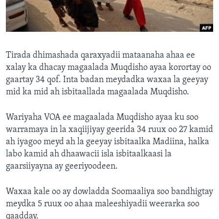
FAAQIDAADDA TODDOBAADKA
DHEXTAALKA TODDOBAADKA
Tirada dhimashada qaraxyadii mataanaha ahaa ee
xalay ka dhacay magaalada Muqdisho ayaa korortay oo
gaartay 34 qof. Inta badan meydadka waxaa la geeyay
mid ka mid ah isbitaallada magaalada Muqdisho.
Wariyaha VOA ee magaalada Muqdisho ayaa ku soo
warramaya in la xaqiijiyay geerida 34 ruux oo 27 kamid
ah iyagoo meyd ah la geeyay isbitaalka Madiina, halka
labo kamid ah dhaawacii isla isbitaalkaasi la
gaarsiiyayna ay geeriyoodeen.
Waxaa kale oo ay dowladda Soomaaliya soo bandhigtay
meydka 5 ruux oo ahaa maleeshiyadii weerarka soo
qaadday.