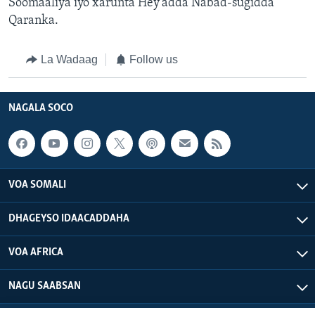
Soomaaliya iyo xarunta Hey’adda Nabad-sugidda
Qaranka.
La Wadaag
Follow us
NAGALA SOCO
VOA SOMALI
DHAGEYSO IDAACADDAHA
VOA AFRICA
NAGU SAABSAN