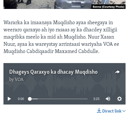
FAAQIDAADDA TODDOBAADKA
DHEXTAALKA TODDOBAADKA
Wararka ka imaanaya Muqdisho ayaa sheegaya in
weeraro qaraxyo ah iyo rasaas ay ka dhacdey xilligii
maqribka meelo ka mid ah Muqdisho. Nuur Xasan
Nuur, ayaa ka wareystay arrintaasi wariyaha VOA ee
Muqdisho Cabdiqaadir Maxamed Cabdulle.
Dhageys Qaraxyo ka dhacay Muqdisho
by
VOA
No media source currently available
0:00
3:23
Direct link