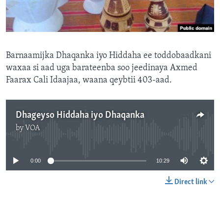
FAAQIDAADDA TODDOBAADKA
DHEXTAALKA TODDOBAADKA
Barnaamijka Dhaqanka iyo Hiddaha ee toddobaadkani
waxaa si aad uga barateenba soo jeedinaya Axmed
Faarax Cali Idaajaa, waana qeybtii 403-aad.
Dhageyso Hiddaha iyo Dhaqanka
by
VOA
No media source currently available
0:00
10:29
Direct link