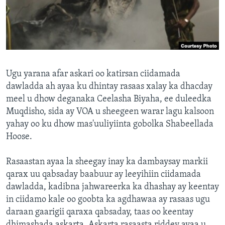
FAAQIDAADDA TODDOBAADKA
DHEXTAALKA TODDOBAADKA
Ugu yarana afar askari oo katirsan ciidamada
dawladda ah ayaa ku dhintay rasaas xalay ka dhacday
meel u dhow deganaka Ceelasha Biyaha, ee duleedka
Muqdisho, sida ay VOA u sheegeen warar lagu kalsoon
yahay oo ku dhow mas'uuliyiinta gobolka Shabeellada
Hoose.
Rasaastan ayaa la sheegay inay ka dambaysay markii
qarax uu qabsaday baabuur ay leeyihiin ciidamada
dawladda, kadibna jahwareerka ka dhashay ay keentay
in ciidamo kale oo goobta ka agdhawaa ay rasaas ugu
daraan gaarigii qaraxa qabsaday, taas oo keentay
dhimashada askarta. Askarta rasaasta riddey ayaa u