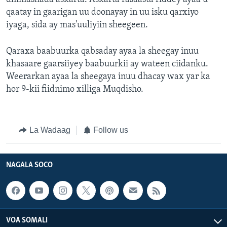
qaatay in gaarigan uu doonayay in uu isku qarxiyo
iyaga, sida ay mas'uuliyiin sheegeen.
Qaraxa baabuurka qabsaday ayaa la sheegay inuu
khasaare gaarsiiyey baabuurkii ay wateen ciidanku.
Weerarkan ayaa la sheegaya inuu dhacay wax yar ka
hor 9-kii fiidnimo xilliga Muqdisho.
La Wadaag
Follow us
NAGALA SOCO
VOA SOMALI