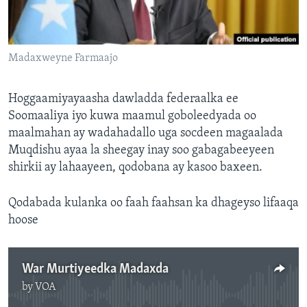
FAAQIDAADDA TODDOBAADKA
DHEXTAALKA TODDOBAADKA
Madaxweyne Farmaajo
Hoggaamiyayaasha dawladda federaalka ee
Soomaaliya iyo kuwa maamul goboleedyada oo
maalmahan ay wadahadallo uga socdeen magaalada
Muqdishu ayaa la sheegay inay soo gabagabeeyeen
shirkii ay lahaayeen, qodobana ay kasoo baxeen.
Qodabada kulanka oo faah faahsan ka dhageyso lifaaqa
hoose
War Murtiyeedka Madaxda
by
VOA
No media source currently available