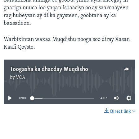
Saraakiisha amniga oo goobta yimid ayaa sheegay in
gaariga nuuca loo yaqan Isbaasiyo oo ay saarnaayeen
rag hubeysan ay dilka gaysteen, goobtana ay ka
baxsadeen.
Warbixintan waxaa Muqdishu nooga soo diray Xasan
Kaafi Qoyste.
Toogasha ka dhacday Muqdisho
by
VOA
No media source currently available
0:00
4:07
Direct link