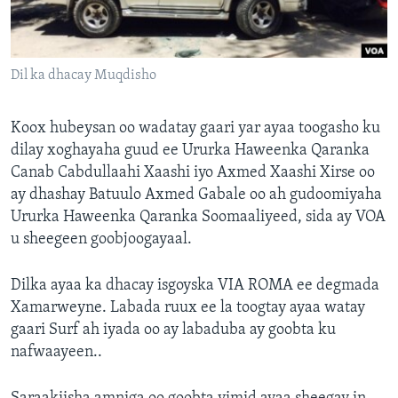
FAAQIDAADDA TODDOBAADKA
DHEXTAALKA TODDOBAADKA
Dil ka dhacay Muqdisho
Koox hubeysan oo wadatay gaari yar ayaa toogasho ku
dilay xoghayaha guud ee Ururka Haweenka Qaranka
Canab Cabdullaahi Xaashi iyo Axmed Xaashi Xirse oo
ay dhashay Batuulo Axmed Gabale oo ah gudoomiyaha
Ururka Haweenka Qaranka Soomaaliyeed, sida ay VOA
u sheegeen goobjoogayaal.
Dilka ayaa ka dhacay isgoyska VIA ROMA ee degmada
Xamarweyne. Labada ruux ee la toogtay ayaa watay
gaari Surf ah iyada oo ay labaduba ay goobta ku
nafwaayeen..