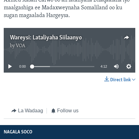
Axmed Xasan Carwo oo ah lataliyaha Dhaqaalaha iyo
maalgashiga ee Madaxweynaha Somaliland oo ku
sugan magaalada Hargeysa.
Wareysi: Lataliyaha Siilaanyo
by
VOA
No media source currently available
0:00
4:12
Direct link
La Wadaag
Follow us
NAGALA SOCO