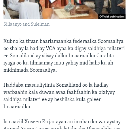
FAAQIDAADDA TODDOBAADKA
DHEXTAALKA TODDOBAADKA
Siilaanyo and Suleiman
Xubno ka tirsan baarlamaanka federaalka Soomaaliya
oo shalay la hadlay VOA ayaa ka digay saldhiga milateri
ee Somaliland ay siisay dalka Imaaraadka Carabta
iyaga oo ku tilmaamay inuu yahay mid halis ku ah
midnimada Soomaaliya.
Haddaba masuuliyiinta Somaliland oo la hadlay
warbaahin kala duwan ayaa faahfaahin ka bixiyey
saldhiga milateri ee ay heshiiska kula galeen
Imaaraadka.
Ismaaciil Xuseen Farjar ayaa arrimahan ka waraystay