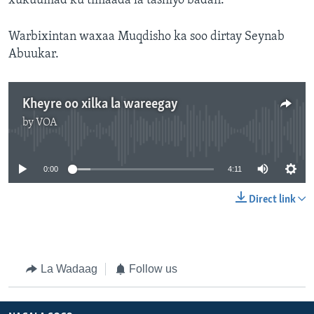
xukuumad ku timaada la tashiyo badan.
Warbixintan waxaa Muqdisho ka soo dirtay Seynab
Abuukar.
Kheyre oo xilka la wareegay
by
VOA
No media source currently available
0:00
4:11
Direct link
La Wadaag
Follow us