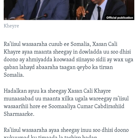
FAAQIDAADDA TODDOBAADKA
DHEXTAALKA TODDOBAADKA
Kheyre
Ra’iisul wasaaraha cusub ee Somalia, Xasan Cali
Khayre ayaa maanta sheegay in dowladda uu soo dhisi
doono ay ahmiyadda koowaad siinayso sidii ay wax uga
qaban lahayd abaaraha taagan qeybo ka tirsan
Somalia.
Hadalkan ayuu ka sheegay Xasan Cali Khayre
munaasabad uu maanta xilka ugala wareegay ra’iisul
wasaarihii hore ee Soomaaliya Cumar Cabdirashiid
Sharmaarke.
Ra’iisul wasaaraha ayaa sheegay inuu soo dhisi doono