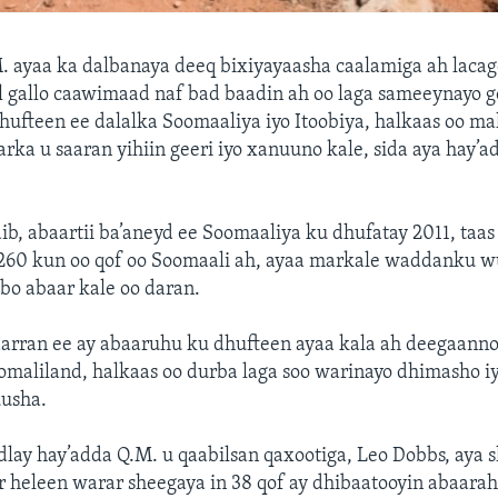
 ayaa ka dalbanaya deeq bixiyayaasha caalamiga ah lacago
l gallo caawimaad naf bad baadin ah oo laga sameeynayo 
ufteen ee dalalka Soomaaliya iyo Itoobiya, halkaas oo mal
arka u saaran yihiin geeri iyo xanuuno kale, sida aya hay’
ib, abaartii ba’aneyd ee Soomaaliya ku dhufatay 2011, taas
 260 kun oo qof oo Soomaali ah, ayaa markale waddanku 
ibo abaar kale oo daran.
arran ee ay abaaruhu ku dhufteen ayaa kala ah deegaanno 
omaliland, halkaas oo durba laga soo warinayo dhimasho 
usha.
lay hay’adda Q.M. u qaabilsan qaxootiga, Leo Dobbs, aya s
 heleen warar sheegaya in 38 qof ay dhibaatooyin abaarah