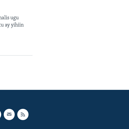
halis ugu
u ay yihiin