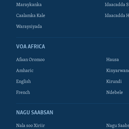
Maraykanka
Idaacadda 
Caalamka Kale
Idaacadda 
Waraysiyada
VOA AFRICA
Afaan Oromoo
Hausa
Amharic
Kinyarwan
English
Kirundi
Learning English
French
Ndebele
NAGALA SOCO
NAGU SAABSAN
Nala soo Xiriir
Nagu Saab