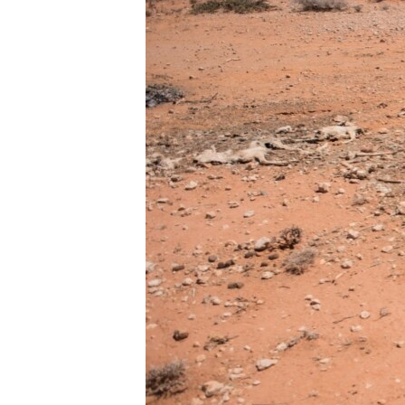
FAAQIDAADDA TODDOBAADKA
DHEXTAALKA TODDOBAADKA