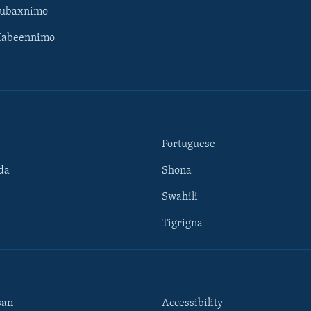
Subaxnimo
Habeennimo
Portuguese
da
Shona
Swahili
Tigrigna
san
Accessibility