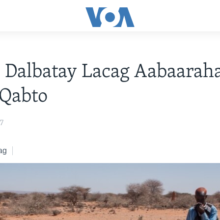
 Dalbatay Lacag Aabaarah
 Qabto
17
ag