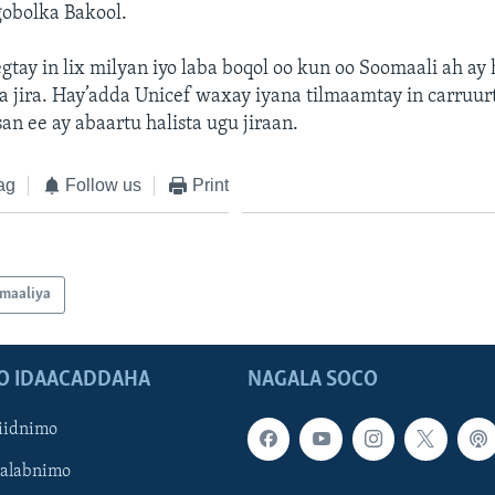
gobolka Bakool.
gtay in lix milyan iyo laba boqol oo kun oo Soomaali ah ay 
a jira. Hay’adda Unicef waxay iyana tilmaamtay in carruurt
an ee ay abaartu halista ugu jiraan.
ag
Follow us
Print
maaliya
O IDAACADDAHA
NAGALA SOCO
iidnimo
Galabnimo