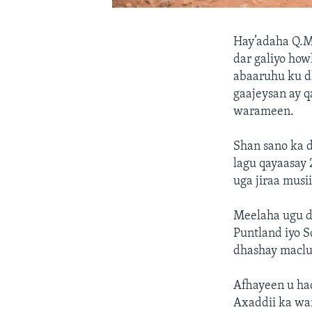
Hay’adaha Q.M.
dar galiyo how
abaaruhu ku dh
gaajeysan ay q
warameen.
Shan sano ka d
lagu qayaasay
uga jiraa musi
Meelaha ugu d
Puntland iyo S
dhashay maclu
Afhayeen u had
Axaddii ka war