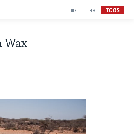
TOOS
a Wax