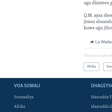
ugu dhinteen 
Q.M. ayaa shee
jiraan abaarah
kuwa ugu jilics
La Wada
This item is part of
Afrika
Soo
VOA SOMALI
DHAGEYS
Soomaaliya
Idaacadda F
Afrika
Idaacadda 