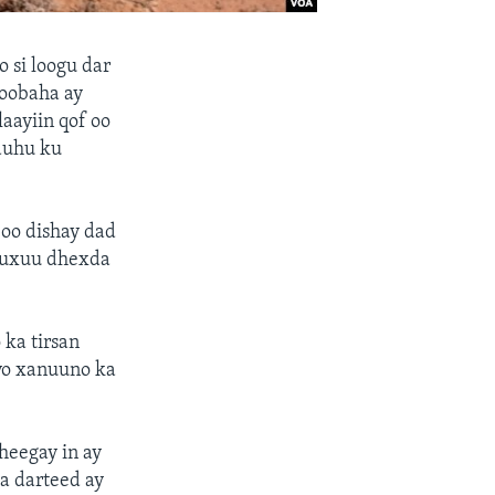
 si loogu dar
goobaha ay
aayiin qof oo
aduhu ku
 oo dishay dad
wuxuu dhexda
ka tirsan
iyo xanuuno ka
heegay in ay
a darteed ay