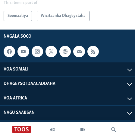
This item is part of
Soomaaliya
Wicitaanka Dhageystaha
NAGALA SOCO
VOA SOMALI
DHAGEYSO IDAACADDAHA
VOA AFRICA
NAGU SAABSAN
VOA - Xuquuqdu way dhowran tahay
TOOS