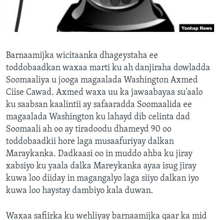
FAAQIDAADDA TODDOBAADKA
DHEXTAALKA TODDOBAADKA
Barnaamijka wicitaanka dhageystaha ee
toddobaadkan waxaa marti ku ah danjiraha dowladda
Soomaaliya u jooga magaalada Washington Axmed
Ciise Cawad. Axmed waxa uu ka jawaabayaa su'aalo
ku saabsan kaalintii ay safaaradda Soomaalida ee
magaalada Washington ku lahayd dib celinta dad
Soomaali ah oo ay tiradoodu dhameyd 90 oo
toddobaadkii hore laga musaafuriyay dalkan
Maraykanka. Dadkaasi oo in muddo ahba ku jiray
xabsiyo ku yaala dalka Mareykanka ayaa isug jiray
kuwa loo diiday in magangalyo laga siiyo dalkan iyo
kuwa loo haystay dambiyo kala duwan.
Waxaa safiirka ku wehliyay barnaamijka qaar ka mid