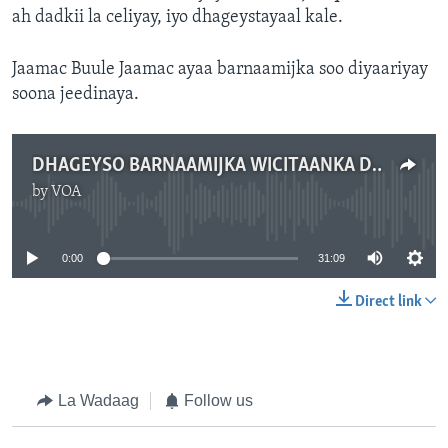
ah dadkii la celiyay, iyo dhageystayaal kale.
Jaamac Buule Jaamac ayaa barnaamijka soo diyaariyay
soona jeedinaya.
DHAGEYSO BARNAAMIJKA WICITAANKA DHAGEYSTAHA
by
VOA
No media source currently available
0:00
31:09
Direct link
La Wadaag
Follow us