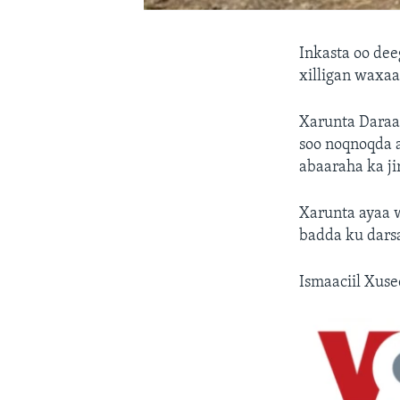
Inkasta oo de
xilligan waxaa
Xarunta Daraa
soo noqnoqda a
abaaraha ka ji
Xarunta ayaa w
badda ku dars
Ismaaciil Xus