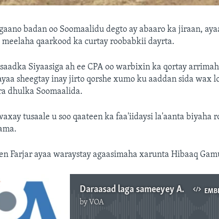
egaano badan oo Soomaalidu degto ay abaaro ka jiraan, ay
 meelaha qaarkood ka curtay roobabkii dayrta.
saadka Siyaasiga ah ee CPA oo warbixin ka qortay arrima
yaa sheegtay inay jirto qorshe xumo ku aaddan sida wax 
ra dhulka Soomaalida.
axay tusaale u soo qaateen ka faa'iidaysi la'aanta biyaha 
ama.
een Farjar ayaa waraystay agaasimaha xarunta Hibaaq Gam
Daraasad laga sameeyey Abaaraha
EMB
by
VOA
No media source currently available