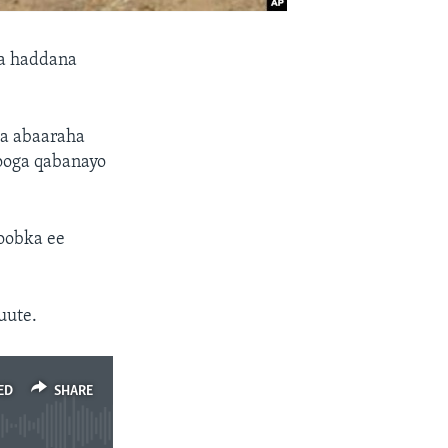
aa haddana
ha abaaraha
looga qabanayo
roobka ee
uute.
ED
SHARE