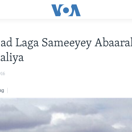
sad Laga Sameeyey Abaara
aliya
016
ag