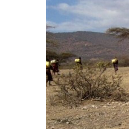
FAAQIDAADDA TODDOBAADKA
DHEXTAALKA TODDOBAADKA