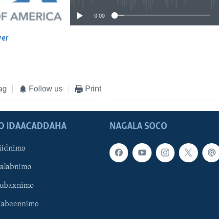
0:00
yer
EMBED
ag
Follow us
Print
O IDAACADDAHA
NAGALA SOCO
iidnimo
Galabnimo
Subaxnimo
Habeennimo