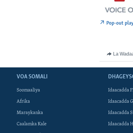
Pop-out pla
La Wada
VOA SOMALI
DHAGEYS
Soomaaliya
Idaacadda F
Afrika
Idaacadda 
Maraykanka
Idaacadda 
Caalamka Kale
Idaacadda 