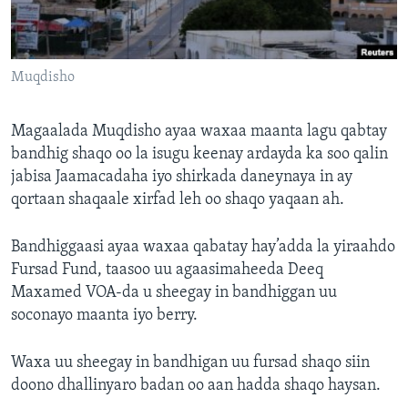
FAAQIDAADDA TODDOBAADKA
DHEXTAALKA TODDOBAADKA
Muqdisho
Magaalada Muqdisho ayaa waxaa maanta lagu qabtay
bandhig shaqo oo la isugu keenay ardayda ka soo qalin
jabisa Jaamacadaha iyo shirkada daneynaya in ay
qortaan shaqaale xirfad leh oo shaqo yaqaan ah.
Bandhiggaasi ayaa waxaa qabatay hay’adda la yiraahdo
Fursad Fund, taasoo uu agaasimaheeda Deeq
Maxamed VOA-da u sheegay in bandhiggan uu
soconayo maanta iyo berry.
Waxa uu sheegay in bandhigan uu fursad shaqo siin
doono dhallinyaro badan oo aan hadda shaqo haysan.