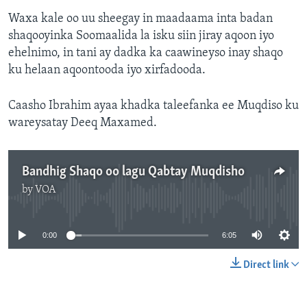
Waxa kale oo uu sheegay in maadaama inta badan
shaqooyinka Soomaalida la isku siin jiray aqoon iyo
ehelnimo, in tani ay dadka ka caawineyso inay shaqo
ku helaan aqoontooda iyo xirfadooda.
Caasho Ibrahim ayaa khadka taleefanka ee Muqdiso ku
wareysatay Deeq Maxamed.
Bandhig Shaqo oo lagu Qabtay Muqdisho
by
VOA
No media source currently available
0:00
6:05
Direct link