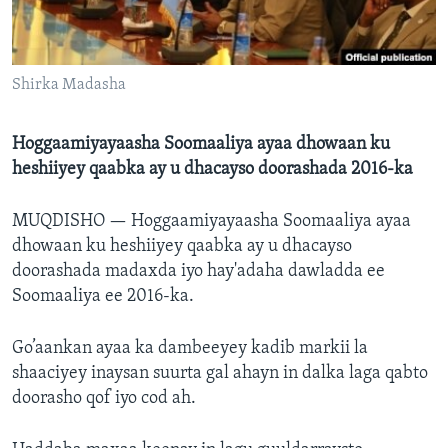
FAAQIDAADDA TODDOBAADKA
DHEXTAALKA TODDOBAADKA
Shirka Madasha
Hoggaamiyayaasha Soomaaliya ayaa dhowaan ku
heshiiyey qaabka ay u dhacayso doorashada 2016-ka
MUQDISHO —
Hoggaamiyayaasha Soomaaliya ayaa
dhowaan ku heshiiyey qaabka ay u dhacayso
doorashada madaxda iyo hay'adaha dawladda ee
Soomaaliya ee 2016-ka.
Go’aankan ayaa ka dambeeyey kadib markii la
shaaciyey inaysan suurta gal ahayn in dalka laga qabto
doorasho qof iyo cod ah.