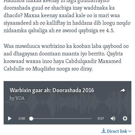
Haddaba maxaa keenay in lagu guuldarraysto
doorashada guud ee shacbiga inay waddnaka ka
dhacdo? Maxaa keenay xaalad kale oo is mari waa
siyaasadeed ah oo kalliftay in haddana dib loogu noqdo
nidaamka qabaliga ah ee awood qaybsiga ee 4.5.
Waa mowduuca warbixino ka kooban laba qaybood oo
aad dhagaysan doontaan maanta iyo berrito. Qaybta
koowaad waxaa inoo haya Cabdulqaadir Maxamed
Cabdulle oo Muqdisho nooga soo diray.
Warbixin gaar ah: Doorashada 2016
by
VOA
No media source currently available
0:00
9:07
Direct link