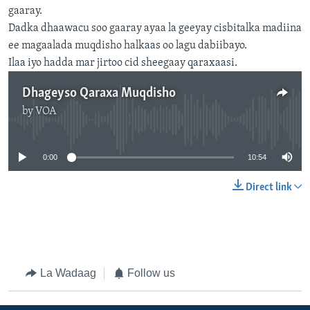
gaaray.
Dadka dhaawacu soo gaaray ayaa la geeyay cisbitalka madiina
ee magaalada muqdisho halkaas oo lagu dabiibayo.
Ilaa iyo hadda mar jirtoo cid sheegaay qaraxaasi.
Dhageyso Qaraxa Muqdisho
by
VOA
No media source currently available
0:00
10:54
Direct link
La Wadaag
Follow us