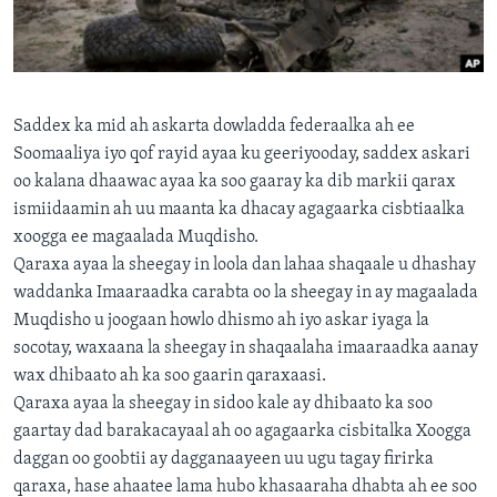
FAAQIDAADDA TODDOBAADKA
DHEXTAALKA TODDOBAADKA
Saddex ka mid ah askarta dowladda federaalka ah ee
Soomaaliya iyo qof rayid ayaa ku geeriyooday, saddex askari
oo kalana dhaawac ayaa ka soo gaaray ka dib markii qarax
ismiidaamin ah uu maanta ka dhacay agagaarka cisbtiaalka
xoogga ee magaalada Muqdisho.
Qaraxa ayaa la sheegay in loola dan lahaa shaqaale u dhashay
waddanka Imaaraadka carabta oo la sheegay in ay magaalada
Muqdisho u joogaan howlo dhismo ah iyo askar iyaga la
socotay, waxaana la sheegay in shaqaalaha imaaraadka aanay
wax dhibaato ah ka soo gaarin qaraxaasi.
Qaraxa ayaa la sheegay in sidoo kale ay dhibaato ka soo
gaartay dad barakacayaal ah oo agagaarka cisbitalka Xoogga
daggan oo goobtii ay dagganaayeen uu ugu tagay firirka
qaraxa, hase ahaatee lama hubo khasaaraha dhabta ah ee soo