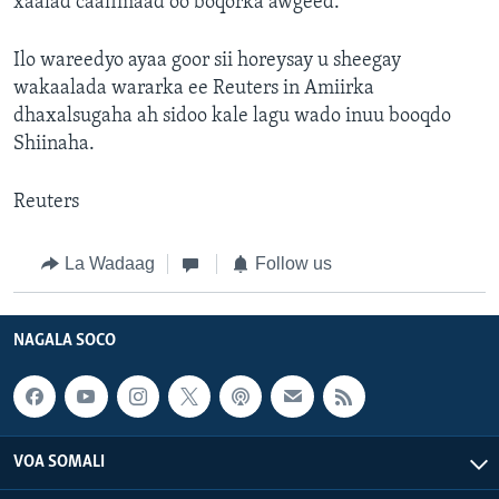
xaalad caafimaad oo boqorka awgeed.
Ilo wareedyo ayaa goor sii horeysay u sheegay
wakaalada wararka ee Reuters in Amiirka
dhaxalsugaha ah sidoo kale lagu wado inuu booqdo
Shiinaha.
Reuters
La Wadaag
Follow us
NAGALA SOCO
VOA SOMALI