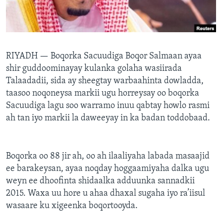
FAAQIDAADDA TODDOBAADKA
DHEXTAALKA TODDOBAADKA
RIYADH —
Boqorka Sacuudiga Boqor Salmaan ayaa
shir guddoominayay kulanka golaha wasiirada
Talaadadii, sida ay sheegtay warbaahinta dowladda,
taasoo noqoneysa markii ugu horreysay oo boqorka
Sacuudiga lagu soo warramo inuu qabtay howlo rasmi
ah tan iyo markii la daweeyay in ka badan toddobaad.
Boqorka oo 88 jir ah, oo ah ilaaliyaha labada masaajid
ee barakeysan, ayaa noqday hoggaamiyaha dalka ugu
weyn ee dhoofinta shidaalka adduunka sannadkii
2015. Waxa uu hore u ahaa dhaxal sugaha iyo ra’iisul
wasaare ku xigeenka boqortooyda.