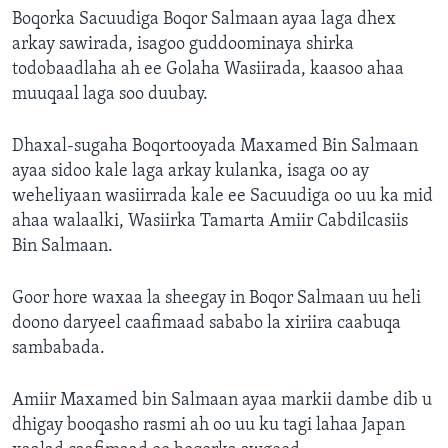
Boqorka Sacuudiga Boqor Salmaan ayaa laga dhex
arkay sawirada, isagoo guddoominaya shirka
todobaadlaha ah ee Golaha Wasiirada, kaasoo ahaa
muuqaal laga soo duubay.
Dhaxal-sugaha Boqortooyada Maxamed Bin Salmaan
ayaa sidoo kale laga arkay kulanka, isaga oo ay
weheliyaan wasiirrada kale ee Sacuudiga oo uu ka mid
ahaa walaalki, Wasiirka Tamarta Amiir Cabdilcasiis
Bin Salmaan.
Goor hore waxaa la sheegay in Boqor Salmaan uu heli
doono daryeel caafimaad sababo la xiriira caabuqa
sambabada.
Amiir Maxamed bin Salmaan ayaa markii dambe dib u
dhigay booqasho rasmi ah oo uu ku tagi lahaa Japan