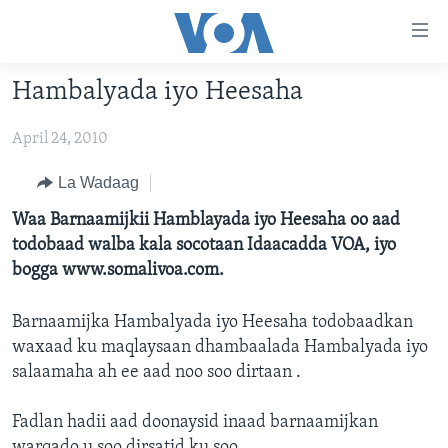
Isku
xirrada
U
Hambalyada iyo Heesaha
gudub
BOGGA HORE
Mawduuca
April 24, 2010
WARARKA
U
MAQAL IYO MUUQAAL
gudub
WARARKA
La Wadaag
Navigation-
BARNAAMIJYADA
SOOMAALIYA
QUBANAHA VOA
Waa Barnaamijkii Hamblayada iyo Heesaha oo aad
ka
todobaad walba kala socotaan Idaacadda VOA, iyo
CIYAARAHA
QUBANAHA MAANTA
DHAQANKA IYO HIDDAHA
U
Learning English
bogga www.somalivoa.com.
gudub
AFRIKA
CAAWA IYO DUNIDA
HAMBALYADA IYO HEESAHA
Raadinta
Barnaamijka Hambalyada iyo Heesaha todobaadkan
NAGALA SOCO
MARAYKANKA
VOA60 AFRIKA
CAWEYSKA WASHINGTON
waxaad ku maqlaysaan dhambaalada Hambalyada iyo
CAALAMKA KALE
MARTIDA MAKRAFOONKA
salaamaha ah ee aad noo soo dirtaan .
WICITAANKA DHAGEYSTAHA
Luqadaha
Fadlan hadii aad doonaysid inaad barnaamijkan
HIBADA IYO HAL ABUURKA
warqado u soo dirsatid ku soo