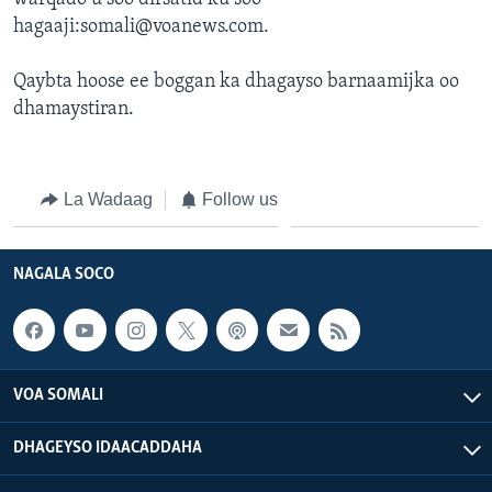
FAAQIDAADDA TODDOBAADKA
hagaaji:somali@voanews.com.
DHEXTAALKA TODDOBAADKA
Qaybta hoose ee boggan ka dhagayso barnaamijka oo
dhamaystiran.
La Wadaag
Follow us
NAGALA SOCO
VOA SOMALI
DHAGEYSO IDAACADDAHA