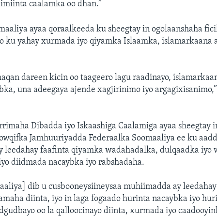
imiinta caalamka oo dhan.”
aaliya ayaa qoraalkeeda ku sheegtay in ogolaanshaha fic
o ku yahay xurmada iyo qiyamka Islaamka, islamarkaana a
aqan dareen kicin oo taageero lagu raadinayo, islamarkaan
ka, una adeegaya ajende xagjirinimo iyo argagixisanimo,” 
rimaha Dibadda iyo Iskaashiga Caalamiga ayaa sheegtay i
mowqifka Jamhuuriyadda Federaalka Soomaaliya ee ku aad
 leedahay faafinta qiyamka wadahadalka, dulqaadka iyo
iyo diidmada nacaybka iyo rabshadaha.
aliya] dib u cusbooneysiineysaa muhiimadda ay leedahay 
amaha diinta, iyo in laga fogaado hurinta nacaybka iyo hur
dgudbayo oo la qalloocinayo diinta, xurmada iyo caadooyi