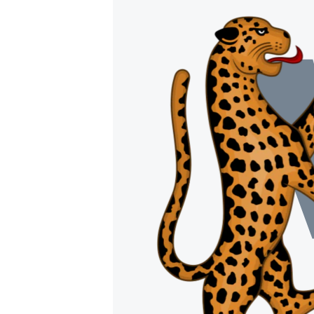
FAAQIDAADDA TODDOBAADKA
DHEXTAALKA TODDOBAADKA