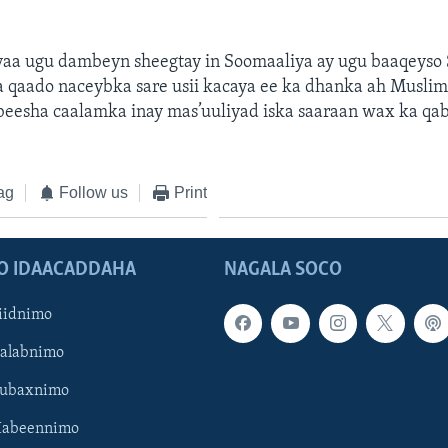
aa ugu dambeyn sheegtay in Soomaaliya ay ugu baaqeyso
a qaado naceybka sare usii kacaya ee ka dhanka ah Muslim
beesha caalamka inay mas’uuliyad iska saaraan wax ka qa
ag
Follow us
Print
O IDAACADDAHA
NAGALA SOCO
iidnimo
Galabnimo
Subaxnimo
Habeennimo