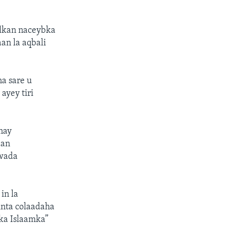
ilkan naceybka
an la aqbali
a sare u
ayey tiri
nay
dan
 wada
in la
inta colaadaha
nka Islaamka”