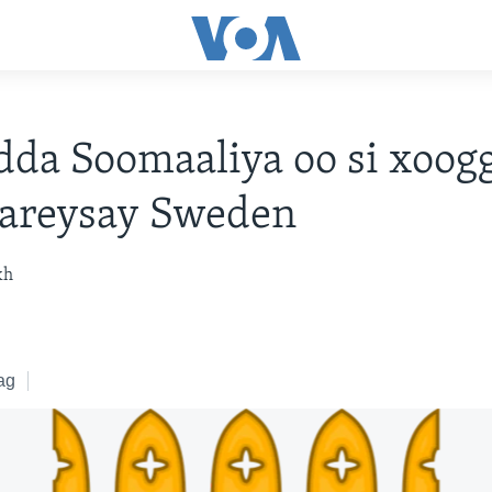
da Soomaaliya oo si xoog
areysay Sweden
kh
3
ag