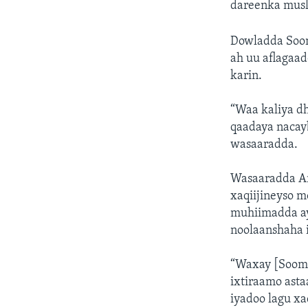
dareenka musl
Dowladda Soom
ah uu aflagaad
karin.
“Waa kaliya dh
qaadaya nacayb
wasaaradda.
Wasaaradda Ar
xaqiijineyso 
muhiimadda ay
noolaanshaha 
“Waxay [Sooma
ixtiraamo asta
iyadoo lagu xa