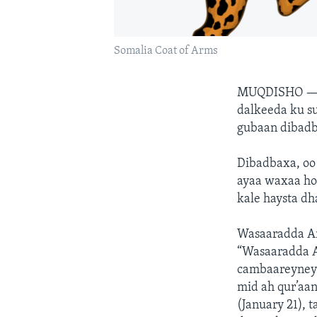
Somalia Coat of Arms
MUQDISHO 
dalkeeda ku su
gubaan dibadb
Dibadbaxa, oo
ayaa waxaa ho
kale haysta dh
Wasaaradda Arr
“Wasaaradda A
cambaareyneysa
mid ah qur’aa
(January 21), 