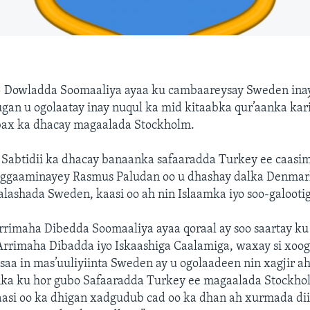
—
Dowladda Soomaaliya ayaa ku cambaareysay Sweden inay 
gan u ogolaatay inay nuqul ka mid kitaabka qur’aanka ka
ax ka dhacay magaalada Stockholm.
 Sabtidii ka dhacay banaanka safaaradda Turkey ee caas
ggaaminayey Rasmus Paludan oo u dhashay dalka Denmark
alashada Sweden, kaasi oo ah nin Islaamka iyo soo-galooti
imaha Dibedda Soomaaliya ayaa qoraal ay soo saartay ku 
rrimaha Dibadda iyo Iskaashiga Caalamiga, waxay si xoo
a in mas’uuliyiinta Sweden ay u ogolaadeen nin xagjir ah
nka ku hor gubo Safaaradda Turkey ee magaalada Stockhol
taasi oo ka dhigan xadgudub cad oo ka dhan ah xurmada diin