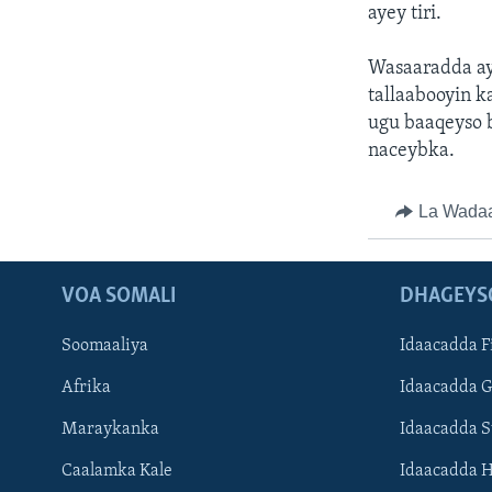
ayey tiri.
Wasaaradda ay
tallaabooyin k
ugu baaqeyso 
naceybka.
La Wada
VOA SOMALI
DHAGEYS
Soomaaliya
Idaacadda F
Afrika
Idaacadda 
Maraykanka
Idaacadda 
Caalamka Kale
Idaacadda 