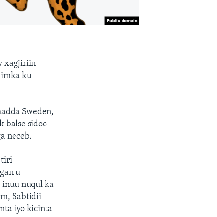
xagjiriin
riimka ku
imadda Sweden,
 balse sidoo
ga neceb.
tiri
ggan u
 inuu nuqul ka
m, Sabtidii
ta iyo kicinta