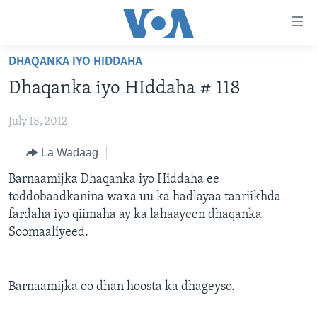
Isku
xirrada
U
DHAQANKA IYO HIDDAHA
gudub
BOGGA HORE
Dhaqanka iyo HIddaha # 118
Mawduuca
WARARKA
U
July 18, 2012
MAQAL IYO MUUQAAL
gudub
WARARKA
Navigation-
BARNAAMIJYADA
La Wadaag
SOOMAALIYA
QUBANAHA VOA
ka
CIYAARAHA
QUBANAHA MAANTA
DHAQANKA IYO HIDDAHA
Barnaamijka Dhaqanka iyo Hiddaha ee
U
Learning English
toddobaadkanina waxa uu ka hadlayaa taariikhda
gudub
AFRIKA
CAAWA IYO DUNIDA
HAMBALYADA IYO HEESAHA
fardaha iyo qiimaha ay ka lahaayeen dhaqanka
Raadinta
NAGALA SOCO
MARAYKANKA
VOA60 AFRIKA
CAWEYSKA WASHINGTON
Soomaaliyeed.
CAALAMKA KALE
MARTIDA MAKRAFOONKA
WICITAANKA DHAGEYSTAHA
Barnaamijka oo dhan hoosta ka dhageyso.
Luqadaha
HIBADA IYO HAL ABUURKA