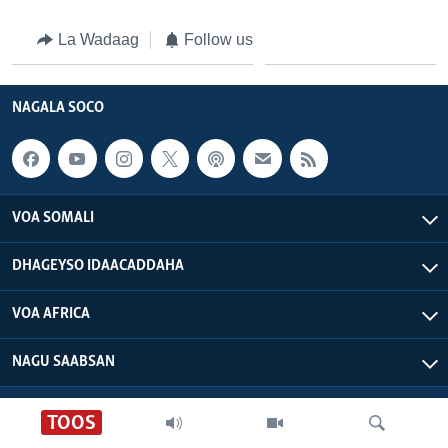
FAAQIDAADDA TODDOBAADKA
La Wadaag
Follow us
DHEXTAALKA TODDOBAADKA
NAGALA SOCO
VOA SOMALI
DHAGEYSO IDAACADDAHA
VOA AFRICA
NAGU SAABSAN
VOA - Xuquuqdu way dhowran tahay
TOOS