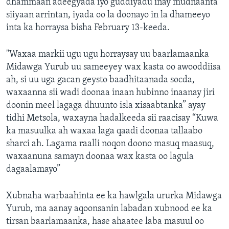
dhammaan adeegyada iyo guddiyadu inay mudnaanta
siiyaan arrintan, iyada oo la doonayo in la dhameeyo
inta ka horraysa bisha February 13-keeda.
"Waxaa markii ugu ugu horraysay uu baarlamaanka
Midawga Yurub uu sameeyey wax kasta oo awooddiisa
ah, si uu uga gacan geysto baadhitaanada socda,
waxaanna sii wadi doonaa inaan hubinno inaanay jiri
doonin meel lagaga dhuunto isla xisaabtanka” ayay
tidhi Metsola, waxayna hadalkeeda sii raacisay “Kuwa
ka masuulka ah waxaa laga qaadi doonaa tallaabo
sharci ah. Lagama raalli noqon doono masuq maasuq,
waxaanuna samayn doonaa wax kasta oo lagula
dagaalamayo”
Xubnaha warbaahinta ee ka hawlgala ururka Midawga
Yurub, ma aanay aqoonsanin labadan xubnood ee ka
tirsan baarlamaanka, hase ahaatee laba masuul oo