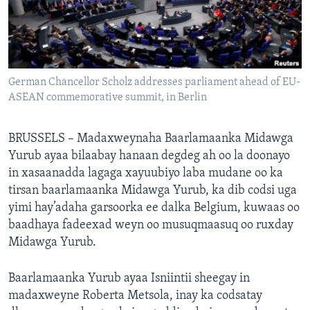
FAAQIDAADDA TODDOBAADKA
DHEXTAALKA TODDOBAADKA
German Chancellor Scholz addresses parliament ahead of EU-
ASEAN commemorative summit, in Berlin
BRUSSELS – Madaxweynaha Baarlamaanka Midawga
Yurub ayaa bilaabay hanaan degdeg ah oo la doonayo
in xasaanadda lagaga xayuubiyo laba mudane oo ka
tirsan baarlamaanka Midawga Yurub, ka dib codsi uga
yimi hay’adaha garsoorka ee dalka Belgium, kuwaas oo
baadhaya fadeexad weyn oo musuqmaasuq oo ruxday
Midawga Yurub.
Baarlamaanka Yurub ayaa Isniintii sheegay in
madaxweyne Roberta Metsola, inay ka codsatay