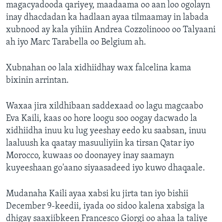
magacyadooda qariyey, maadaama oo aan loo ogolayn
inay dhacdadan ka hadlaan ayaa tilmaamay in labada
xubnood ay kala yihiin Andrea Cozzolinooo oo Talyaani
ah iyo Marc Tarabella oo Belgium ah.
Xubnahan oo lala xidhiidhay wax falcelina kama
bixinin arrintan.
Waxaa jira xildhibaan saddexaad oo lagu magcaabo
Eva Kaili, kaas oo hore loogu soo oogay dacwado la
xidhiidha inuu ku lug yeeshay eedo ku saabsan, inuu
laaluush ka qaatay masuuliyiin ka tirsan Qatar iyo
Morocco, kuwaas oo doonayey inay saamayn
kuyeeshaan go'aano siyaasadeed iyo kuwo dhaqaale.
Mudanaha Kaili ayaa xabsi ku jirta tan iyo bishii
December 9-keedii, iyada oo sidoo kalena xabsiga la
dhigay saaxiibkeen Francesco Giorgi oo ahaa la taliye