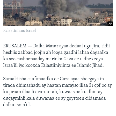
FAAQIDAADDA TODDOBAADKA
DHEXTAALKA TODDOBAADKA
Palestinians Israel
ERUSALEM — Dalka Masar ayaa dedaal ugu jira, sidii
heshiis xabbad joojin ah looga gaadhi lahaa dagaalka
ka soo cusboonaaday marinka Gaza ee u dhexeeya
Israa’iil iyo kooxda Falastiiniyiinta ee Islamic Jihad.
Saraakiisha caafimaadka ee Gaza ayaa sheegaya in
tirada dhimashadu ay haatan marayso illaa 31 qof oo ay
ku jiraan illaa lix caruur ah, kuwaas oo ku dhintay
duqaymihii kala duwanaa ee ay geysteen ciidamada
dalka Israa’iil.