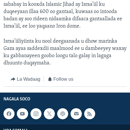
sababay in kooxda Islamic Jihad ay Israa’iil ku
duqeeyaan illaa 600 oo gantaal, kuwaas oo intooda
badan ay soo rideen nidaamka difaaca gantaallada ee
Israa’iil, ee loo yaqaano Iron dome.
Israa’iiliyiinta ku nool deegaanada u dhow marinka
Gaza ayaa saddexdii maalmood ee u dambeeyey waxay
ku gabbanayeen goobo loogu talo galay in lagaga
dhuunto duqaymaha.
La Wadaag
Follow us
NAGALA SOCO