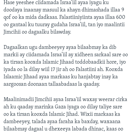
Hase yeeshee ciidamada Israa’iil ayaa iyagu ku
doodaya inaanay masuul ka ahayn dhimashada illaa 9
qof oo ka mida dadkaas. Falastiiniyiinta ayaa illaa 600
oo gantaal ku tuuray gudaha Israa’iil, tan iyo maalintii
Jimcihii oo dagaalku bilawday.
Dagaalkan ugu dambeeyey ayaa bilaabmay ka dib
markii ay ciidamada Israa’iil ay xidheen sarkaal sare oo
ka tirsan kooxda Islamic Jihaad toddobaadkii hore, iyo
iyada oo la dilay wiil 17 jir ah oo Falastiini ah. Kooxda
Islaamic Jihaad ayaa markaas ku hanjabtay inay ka
aargoosan doonaan tallaabadaas la qaaday.
Maalinimadii Jimcihii ayaa Israa'iil waxay weerar cirka
ah ku qaaday marinka Gaza iyaga oo dilay taliye sare
oo ka tirsan kooxda Islamic Jihad. Wixii markaas ka
dambeeyey, talada ayaa faraha ka baxday, waxaana
bilaabmay dagaal u dhexeeya labada dhinac, kaas oo