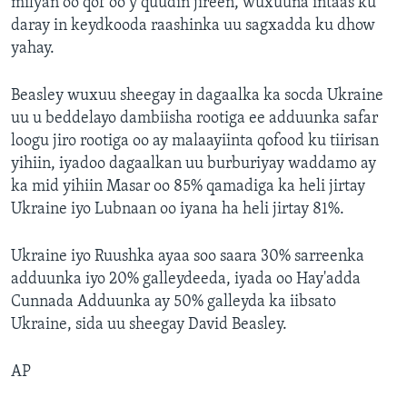
milyan oo qof oo y quudin jireen, wuxuuna intaas ku
daray in keydkooda raashinka uu sagxadda ku dhow
yahay.
Beasley wuxuu sheegay in dagaalka ka socda Ukraine
uu u beddelayo dambiisha rootiga ee adduunka safar
loogu jiro rootiga oo ay malaayiinta qofood ku tiirisan
yihiin, iyadoo dagaalkan uu burburiyay waddamo ay
ka mid yihiin Masar oo 85% qamadiga ka heli jirtay
Ukraine iyo Lubnaan oo iyana ha heli jirtay 81%.
Ukraine iyo Ruushka ayaa soo saara 30% sarreenka
adduunka iyo 20% galleydeeda, iyada oo Hay'adda
Cunnada Adduunka ay 50% galleyda ka iibsato
Ukraine, sida uu sheegay David Beasley.
AP