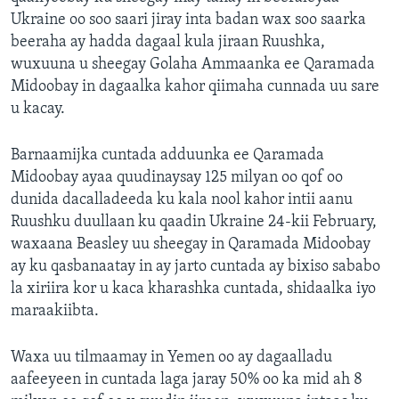
Ukraine oo soo saari jiray inta badan wax soo saarka
beeraha ay hadda dagaal kula jiraan Ruushka,
wuxuuna u sheegay Golaha Ammaanka ee Qaramada
Midoobay in dagaalka kahor qiimaha cunnada uu sare
u kacay.
Barnaamijka cuntada adduunka ee Qaramada
Midoobay ayaa quudinaysay 125 milyan oo qof oo
dunida dacalladeeda ku kala nool kahor intii aanu
Ruushku duullaan ku qaadin Ukraine 24-kii February,
waxaana Beasley uu sheegay in Qaramada Midoobay
ay ku qasbanaatay in ay jarto cuntada ay bixiso sababo
la xiriira kor u kaca kharashka cuntada, shidaalka iyo
maraakiibta.
Waxa uu tilmaamay in Yemen oo ay dagaalladu
aafeeyeen in cuntada laga jaray 50% oo ka mid ah 8