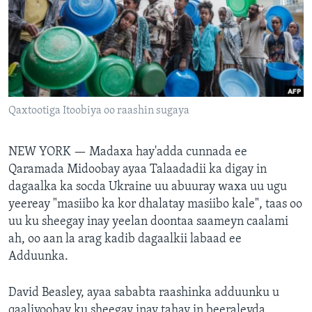
FAAQIDAADDA TODDOBAADKA
DHEXTAALKA TODDOBAADKA
Qaxtootiga Itoobiya oo raashin sugaya
NEW YORK —
Madaxa hay'adda cunnada ee
Qaramada Midoobay ayaa Talaadadii ka digay in
dagaalka ka socda Ukraine uu abuuray waxa uu ugu
yeereay "masiibo ka kor dhalatay masiibo kale", taas oo
uu ku sheegay inay yeelan doontaa saameyn caalami
ah, oo aan la arag kadib dagaalkii labaad ee
Adduunka.
David Beasley, ayaa sababta raashinka adduunku u
qaaliyoobay ku sheegay inay tahay in beeraleyda