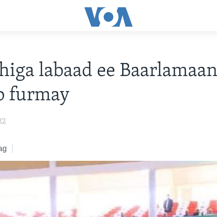
higa labaad ee Baarlamaa
o furmay
22
ag