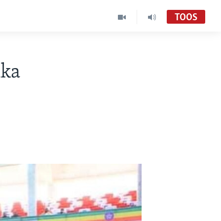
TOOS
nka