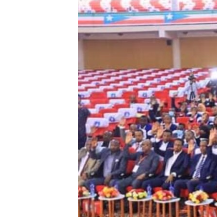
FAAQIDAADDA TODDOBAADKA
DHEXTAALKA TODDOBAADKA