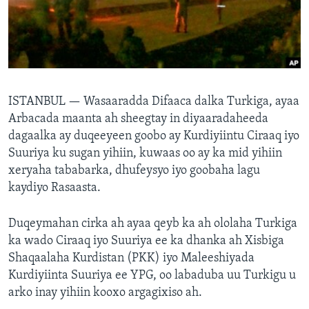
FAAQIDAADDA TODDOBAADKA
DHEXTAALKA TODDOBAADKA
ISTANBUL —
Wasaaradda Difaaca dalka Turkiga, ayaa
Arbacada maanta ah sheegtay in diyaaradaheeda
dagaalka ay duqeeyeen goobo ay Kurdiyiintu Ciraaq iyo
Suuriya ku sugan yihiin, kuwaas oo ay ka mid yihiin
xeryaha tababarka, dhufeysyo iyo goobaha lagu
kaydiyo Rasaasta.
Duqeymahan cirka ah ayaa qeyb ka ah ololaha Turkiga
ka wado Ciraaq iyo Suuriya ee ka dhanka ah Xisbiga
Shaqaalaha Kurdistan (PKK) iyo Maleeshiyada
Kurdiyiinta Suuriya ee YPG, oo labaduba uu Turkigu u
arko inay yihiin kooxo argagixiso ah.