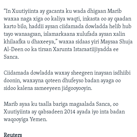
“In Xuutiyiinta ay gacanta ku wada dhigaan Marib
waxaa naga xiga oo kaliya waqti, inkasta oo ay qaadan
karto bilo, haddii aysan ciidamada dowladda helib hub
tayo wanaagsan, islamarkaana xulufada aysan xalin
khilaafka u dhaxeeya,” waxaa sidaas yiri Maysaa Shuja
Al-Deen oo ka tirsan Xarunta Istaraatiijiyadda ee
Sanca.
Ciidamada dowladda waxay sheegeen inaysan isdhiibi
doonin, waxayna qoteen dhufeyso badan ayaga oo
sidoo kalena sameeyeen jidgooyooyin.
Marib ayaa ku taalla bariga magaalada Sanca, oo
Xuutiyiinta ay qabsadeen 2014 ayada iyo inta badan
waqooyiga Yemen.
Reuters