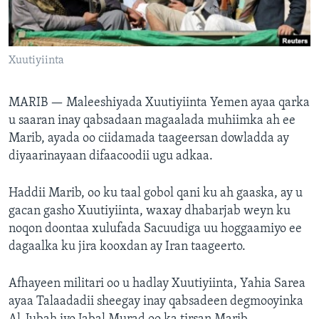
FAAQIDAADDA TODDOBAADKA
DHEXTAALKA TODDOBAADKA
Xuutiyiinta
MARIB —
Maleeshiyada Xuutiyiinta Yemen ayaa qarka
u saaran inay qabsadaan magaalada muhiimka ah ee
Marib, ayada oo ciidamada taageersan dowladda ay
diyaarinayaan difaacoodii ugu adkaa.
Haddii Marib, oo ku taal gobol qani ku ah gaaska, ay u
gacan gasho Xuutiyiinta, waxay dhabarjab weyn ku
noqon doontaa xulufada Sacuudiga uu hoggaamiyo ee
dagaalka ku jira kooxdan ay Iran taageerto.
Afhayeen militari oo u hadlay Xuutiyiinta, Yahia Sarea
ayaa Talaadadii sheegay inay qabsadeen degmooyinka