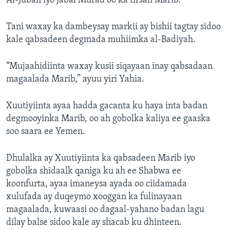
Al-Jubah iyo Jabal Murad oo ka tirsan Marib.
Tani waxay ka dambeysay markii ay bishii tagtay sidoo
kale qabsadeen degmada muhiimka al-Badiyah.
“Mujaahidiinta waxay kusii siqayaan inay qabsadaan
magaalada Marib,” ayuu yiri Yahia.
Xuutiyiinta ayaa hadda gacanta ku haya inta badan
degmooyinka Marib, oo ah gobolka kaliya ee gaaska
soo saara ee Yemen.
Dhulalka ay Xuutiyiinta ka qabsadeen Marib iyo
gobolka shidaalk qaniga ku ah ee Shabwa ee
koonfurta, ayaa imaneysa ayada oo ciidamada
xulufada ay duqeymo xooggan ka fulinayaan
magaalada, kuwaasi oo dagaal-yahano badan lagu
dilay balse sidoo kale ay shacab ku dhinteen.