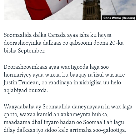
FAAQIDAADDA TODDOBAADKA
DHEXTAALKA TODDOBAADKA
Soomaalida dalka Canada ayaa isha ku heysa
doorashooyinka dalkaas oo qabsoomi doona 20-ka
bisha September.
Doorashooyinkaas ayaa waqtigooda laga soo
hormariyey ayaa waxaa ku baaqay ra’iisul wasaare
Justin Trudeau, oo raadinaya in xisbigiisa uu helo
aqlabiyad buuxda.
Waxyaabaha ay Soomaalida daneynayaan in wax laga
qabto, waxaa kamid ah xakameynta hubka,
maadaama dhallinyaro badan oo Soomaali ah lagu
dilay dalkaas iyo sidoo kale arrimaha soo-galootiga.