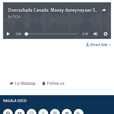
Doorashada Canada: Maxay daneynayaan Soomaalida?
by
VOA
No media source currently available
0:00
5:39
Direct link
La Wadaag
Follow us
NAGALA SOCO