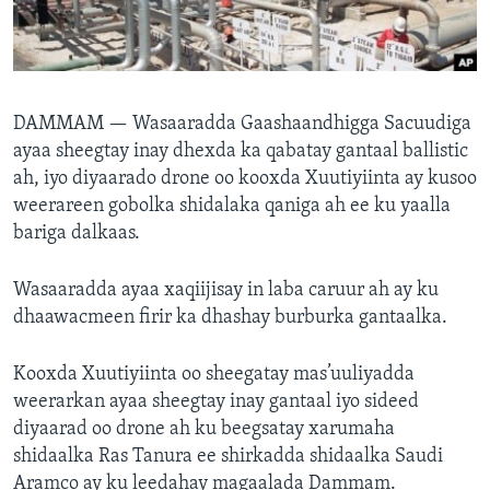
FAAQIDAADDA TODDOBAADKA
DHEXTAALKA TODDOBAADKA
DAMMAM —
Wasaaradda Gaashaandhigga Sacuudiga
ayaa sheegtay inay dhexda ka qabatay gantaal ballistic
ah, iyo diyaarado drone oo kooxda Xuutiyiinta ay kusoo
weerareen gobolka shidalaka qaniga ah ee ku yaalla
bariga dalkaas.
Wasaaradda ayaa xaqiijisay in laba caruur ah ay ku
dhaawacmeen firir ka dhashay burburka gantaalka.
Kooxda Xuutiyiinta oo sheegatay mas’uuliyadda
weerarkan ayaa sheegtay inay gantaal iyo sideed
diyaarad oo drone ah ku beegsatay xarumaha
shidaalka Ras Tanura ee shirkadda shidaalka Saudi
Aramco ay ku leedahay magaalada Dammam.