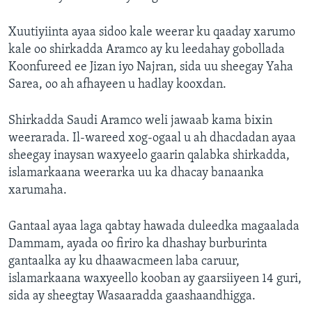
Xuutiyiinta ayaa sidoo kale weerar ku qaaday xarumo
kale oo shirkadda Aramco ay ku leedahay gobollada
Koonfureed ee Jizan iyo Najran, sida uu sheegay Yaha
Sarea, oo ah afhayeen u hadlay kooxdan.
Shirkadda Saudi Aramco weli jawaab kama bixin
weerarada. Il-wareed xog-ogaal u ah dhacdadan ayaa
sheegay inaysan waxyeelo gaarin qalabka shirkadda,
islamarkaana weerarka uu ka dhacay banaanka
xarumaha.
Gantaal ayaa laga qabtay hawada duleedka magaalada
Dammam, ayada oo firiro ka dhashay burburinta
gantaalka ay ku dhaawacmeen laba caruur,
islamarkaana waxyeello kooban ay gaarsiiyeen 14 guri,
sida ay sheegtay Wasaaradda gaashaandhigga.