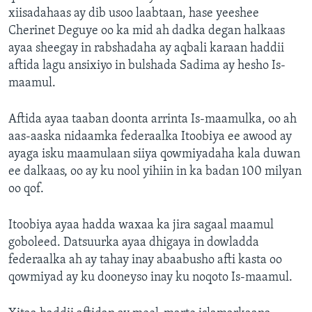
xiisadahaas ay dib usoo laabtaan, hase yeeshee
Cherinet Deguye oo ka mid ah dadka degan halkaas
ayaa sheegay in rabshadaha ay aqbali karaan haddii
aftida lagu ansixiyo in bulshada Sadima ay hesho Is-
maamul.
Aftida ayaa taaban doonta arrinta Is-maamulka, oo ah
aas-aaska nidaamka federaalka Itoobiya ee awood ay
ayaga isku maamulaan siiya qowmiyadaha kala duwan
ee dalkaas, oo ay ku nool yihiin in ka badan 100 milyan
oo qof.
Itoobiya ayaa hadda waxaa ka jira sagaal maamul
goboleed. Datsuurka ayaa dhigaya in dowladda
federaalka ah ay tahay inay abaabusho afti kasta oo
qowmiyad ay ku dooneyso inay ku noqoto Is-maamul.