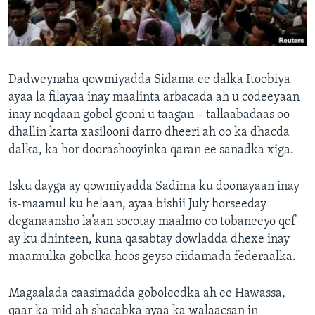
FAAQIDAADDA TODDOBAADKA
DHEXTAALKA TODDOBAADKA
Dadweynaha qowmiyadda Sidama ee dalka Itoobiya
ayaa la filayaa inay maalinta arbacada ah u codeeyaan
inay noqdaan gobol gooni u taagan – tallaabadaas oo
dhallin karta xasilooni darro dheeri ah oo ka dhacda
dalka, ka hor doorashooyinka qaran ee sanadka xiga.
Isku dayga ay qowmiyadda Sadima ku doonayaan inay
is-maamul ku helaan, ayaa bishii July horseeday
deganaansho la’aan socotay maalmo oo tobaneeyo qof
ay ku dhinteen, kuna qasabtay dowladda dhexe inay
maamulka gobolka hoos geyso ciidamada federaalka.
Magaalada caasimadda goboleedka ah ee Hawassa,
qaar ka mid ah shacabka ayaa ka walaacsan in