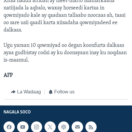
Xitaa haddii aftidan ay meel-marto islamarkaana
natiijada la aqbalo, waxay horseedi kartaa in
qowmiyado kale ay qaadaan tallaabo noocaas ah, taasi
oo sare usii qaadi karta xiisadaha qowmiyadeed ee
dalkaas.
Ugu yaraan 10 qowmiyad oo degan koonfurta dalkaas
ayaa gudbistay codsi ay ku doonayaan inay ku noqdaan
is-maamul.
AFP
La Wadaag
Follow us
NAGALA SOCO