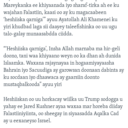
Mareykanka ee khiyaanada iyo sharaf-tirka ah ee ku
wajahan Falastiin, kaasi oo ay ku magacaabeen
‘heshiiska qarniga’” ayuu Ayatollah Ali Khamenei ku
yiri khudbad laga sii daayey taleefishinka oo uu ugu
talo-galay munaasabdda ciidda.
“‘Heshiiska qarniga’, Insha Allah marnaba ma hir-geli
doono, tani waa khiyaano weyn oo ka dhan ah dunida
Islaamka. Waxana rajaynayaa in hogaamiyayaasha
Bahrain iyo Sacuudiga ay garowsan doonaan dabinta ay
ku socdaan iyo dhaawaca ay gaarsiin doonto
mustaqbalkooda” ayuu yiri
Heshiiskan oo uu horkacay wiilka uu Trump sodogga u
yahay ee Jared Kushner ayaa waxaa mar horeba diiday
Falastiiniyiinta, oo sheegay in siyaasadda Aqalka Cad
ay u eexaneyso Israel.