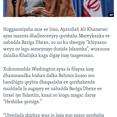
FAAQIDAADDA TODDOBAADKA
DHEXTAALKA TODDOBAADKA
Hoggaamiyaha sare ee Iran, Ayatollah Ali Khamenei
ayaa maanta dhalleeceeyey qorshaha Mareykanka ee
nabadda Bariga Dhexe, oo uu ku sheegay “khiyaano
weyn oo lagu sameynayo dunida Islaamka”, wuxuuna
dalalka Khaliijka kaga digay inay taageeraan.
Xukuumadda Washington ayaa la filayaa inay
dhammaadka bishan dalka Bahrain kusoo soo
bandhigto qeybta dhaqaalaha ee qorshaheeda
muddada la sugayey ee nabadda Bariga Dhexe ee
Israel iyo Falastiin, kaasi oo loogu magac daray
“Heshiika qarniga.”
“Ujeedada shirkan waa in laga gun gaaro qorshaha