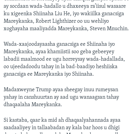
ay socdaan wada-hadallo u dhaxeeya ra’iisul wasaare
ku xigeenka Shiinaha Liu He, iyo wakiilka ganacsiga
Mareykanka, Robert Lighthizer oo uu wehliyo
xoghayaha maaliyadda Mareykanka, Steven Mnuchin.
Wada-xaajoodayaasha ganacsiga ee Shiinaha iyo
Mareykanka, ayaa khamiistii soo geba gebeeyey
labadii maalmood ee ugu horreysay wada-hadallada,
oo ujeedadoodu tahay in la bad-baadiyo heshiiska
ganacsiga ee Mareykanka iyo Shiinaha.
Madaxweyne Trump ayaa sheegay inuu rumeysan
yahay in canshuurtan ay aad ugu wanaagsan tahay
dhaqaalaha Mareykanka.
Si kastaba, qaar ka mid ah dhaqaalyahannada ayaa
saadaaliyey in tallaabadan ay kala bar hoos u dhigi