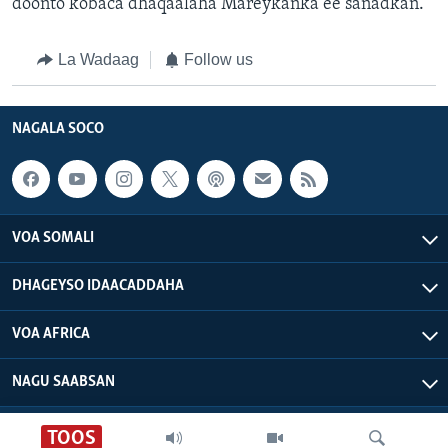
doonto kobaca dhaqaalaha Mareykanka ee sanadkan.
La Wadaag
Follow us
NAGALA SOCO
VOA SOMALI
DHAGEYSO IDAACADDAHA
VOA AFRICA
NAGU SAABSAN
VOA - Xuquuqdu way dhowran tahay
TOOS