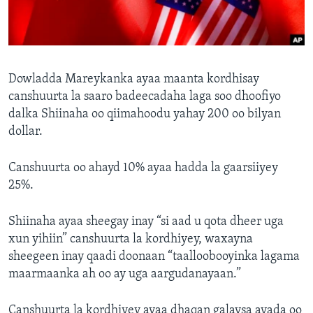
FAAQIDAADDA TODDOBAADKA
DHEXTAALKA TODDOBAADKA
Dowladda Mareykanka ayaa maanta kordhisay
canshuurta la saaro badeecadaha laga soo dhoofiyo
dalka Shiinaha oo qiimahoodu yahay 200 oo bilyan
dollar.
Canshuurta oo ahayd 10% ayaa hadda la gaarsiiyey
25%.
Shiinaha ayaa sheegay inay “si aad u qota dheer uga
xun yihiin” canshuurta la kordhiyey, waxayna
sheegeen inay qaadi doonaan “taalloobooyinka lagama
maarmaanka ah oo ay uga aargudanayaan.”
Canshuurta la kordhiyey ayaa dhaqan galaysa ayada oo