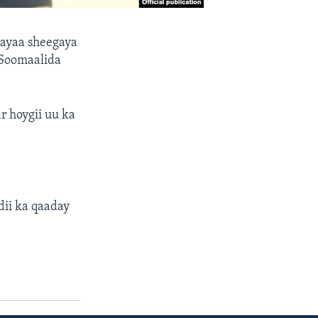
 ayaa sheegaya
 Soomaalida
 hoygii uu ka
ii ka qaaday