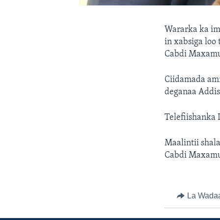
Wararka ka im
in xabsiga lo
Cabdi Maxamuu
Ciidamada amn
deganaa Addis
Telefiishanka 
Maalintii sha
Cabdi Maxamuu
La Wada