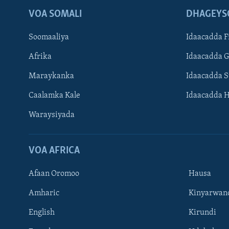
VOA SOMALI
DHAGEYS
Soomaaliya
Idaacadda F
Afrika
Idaacadda 
Maraykanka
Idaacadda 
Caalamka Kale
Idaacadda 
Waraysiyada
VOA AFRICA
Afaan Oromoo
Hausa
Amharic
Kinyarwan
English
Kirundi