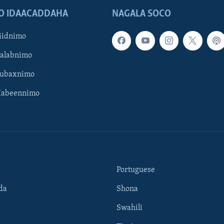
O IDAACADDAHA
NAGALA SOCO
iidnimo
Galabnimo
Subaxnimo
Habeennimo
Portuguese
da
Shona
Swahili