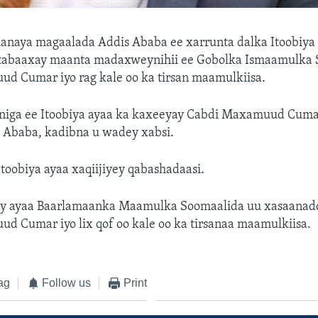
anaya magaalada Addis Ababa ee xarrunta dalka Itoobiya
o tabaaxay maanta madaxweynihii ee Gobolka Ismaamulka
d Cumar iyo rag kale oo ka tirsan maamulkiisa.
iga ee Itoobiya ayaa ka kaxeeyay Cabdi Maxamuud Cumar
 Ababa, kadibna u wadey xabsi.
Itoobiya ayaa xaqiijiyey qabashadaasi.
lay ayaa Baarlamaanka Maamulka Soomaalida uu xasaanadd
d Cumar iyo lix qof oo kale oo ka tirsanaa maamulkiisa.
ag
Follow us
Print