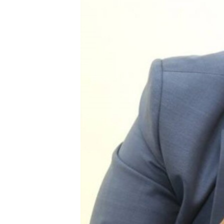
FAAQIDAADDA TODDOBAADKA
DHEXTAALKA TODDOBAADKA