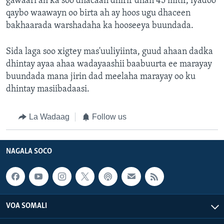
gawaari ah ka soo dhacaan dhirir dhan 45 mitir, iyadoo
qaybo waawayn oo birta ah ay hoos ugu dhaceen
bakhaarada warshadaha ka hooseeya buundada.
Sida laga soo xigtey mas'uuliyiinta, guud ahaan dadka
dhintay ayaa ahaa wadayaashii baabuurta ee marayay
buundada mana jirin dad meelaha marayay oo ku
dhintay masiibadaasi.
La Wadaag
Follow us
NAGALA SOCO
VOA SOMALI