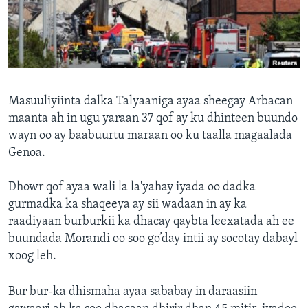
FAAQIDAADDA TODDOBAADKA
DHEXTAALKA TODDOBAADKA
Masuuliyiinta dalka Talyaaniga ayaa sheegay Arbacan
maanta ah in ugu yaraan 37 qof ay ku dhinteen buundo
wayn oo ay baabuurtu maraan oo ku taalla magaalada
Genoa.
Dhowr qof ayaa wali la la'yahay iyada oo dadka
gurmadka ka shaqeeya ay sii wadaan in ay ka
raadiyaan burburkii ka dhacay qaybta leexatada ah ee
buundada Morandi oo soo go’day intii ay socotay dabayl
xoog leh.
Bur bur-ka dhismaha ayaa sababay in daraasiin