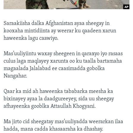
FAAQIDAADDA TODDOBAADKA
DHEXTAALKA TODDOBAADKA
Saraakiisha dalka Afghanistan ayaa sheegay in
kooxaha mintidiinta ay weerar ku qaadeen xarun
haweenka lagu caawiyo.
Mas’uuliyiintu waxay sheegeen in qaraxyo iyo rasaas
culus laga maqlayey xarunta oo ku taalla bartamaha
magaalada Jalalabad ee caasimadda gobolka
Nangahar.
Qaar ka mid ah haweenka tababarka meesha ka
bixinayey ayaa la daadgureeyey, sida uu sheegay
afhayeenka gooblka Attaullah Khogyani.
Ma jirto cid sheegatay mas’uuliyadda weerarkan ilaa
hadda, mana cadda khasaaraha ka dhashay.