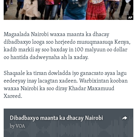
FAAQIDAADDA TODDOBAADKA
DHEXTAALKA TODDOBAADKA
Magaalada Nairobi waxaa maanta ka dhacay
dibadbaxyo looga soo horjeedo musuqmaasuqa Kenya,
kadib markii ay soo baxday in 100 malyuun oo dollar
oo hantida dadweynaha ah la xaday.
Shaqaale ka tirsan dowladda iyo ganacsato ayaa lagu
eedeeyay inay lacagtan xadeen. Warbixintan kooban
waxaa Nairobi ka soo diray Khadar Maxamuud
Xareed.
Dibadbaxyo maanta ka dhacay Nairobi
by
VOA
No media source currently available