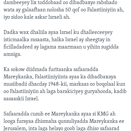
dambeeyey lix toddobaad oo dibadbaxyo rabshado
wata ay galaaftaan nolosha 50 qof oo Falastiiniyiin ah,
iyo sidoo kale askar Israeli ah.
Dadka wax dhaliila ayaa Israel ku dhalleeceeyey
isticmaalka rasaasta, halka Israel ay sheegtay in
ficilladadeed ay lagama maarmaan u yihiin sugidda
amniga.
Ka sokow diidmada furitaanka safaaradda
Mareykanka, Falastiiniyiinta ayaa ka dibadbaxaya
musiibadii dhacday 1948-kii, markaas oo boqolaal kun
oo Falastiiniyiin ah laga barakiciyey guryahooda, kadib
aasaaskii Israel.
Safaaradda cusub ee Mareykanka ayaa si KMG ah
looga furayaa dhismaha qunsuliyadda Mareykanka ee
Jerusalem, inta laga helayo goob laga dhiso safaarad