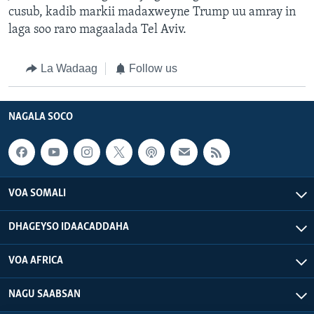
cusub, kadib markii madaxweyne Trump uu amray in
laga soo raro magaalada Tel Aviv.
La Wadaag
Follow us
NAGALA SOCO
VOA SOMALI
DHAGEYSO IDAACADDAHA
VOA AFRICA
NAGU SAABSAN