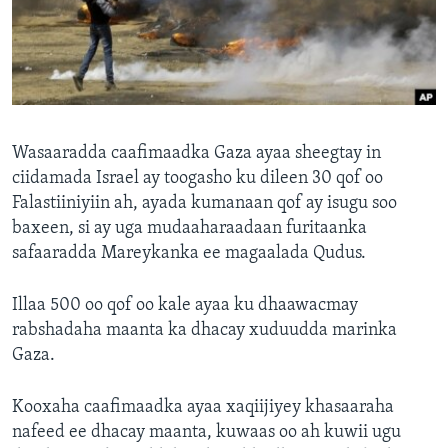
FAAQIDAADDA TODDOBAADKA
DHEXTAALKA TODDOBAADKA
Wasaaradda caafimaadka Gaza ayaa sheegtay in
ciidamada Israel ay toogasho ku dileen 30 qof oo
Falastiiniyiin ah, ayada kumanaan qof ay isugu soo
baxeen, si ay uga mudaaharaadaan furitaanka
safaaradda Mareykanka ee magaalada Qudus.
Illaa 500 oo qof oo kale ayaa ku dhaawacmay
rabshadaha maanta ka dhacay xuduudda marinka
Gaza.
Kooxaha caafimaadka ayaa xaqiijiyey khasaaraha
nafeed ee dhacay maanta, kuwaas oo ah kuwii ugu