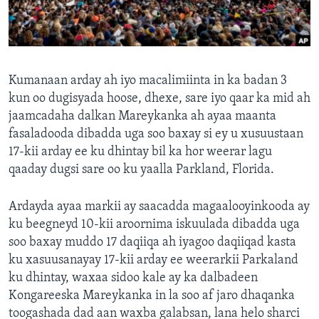
FAAQIDAADDA TODDOBAADKA
DHEXTAALKA TODDOBAADKA
Kumanaan arday ah iyo macalimiinta in ka badan 3
kun oo dugisyada hoose, dhexe, sare iyo qaar ka mid ah
jaamcadaha dalkan Mareykanka ah ayaa maanta
fasaladooda dibadda uga soo baxay si ey u xusuustaan
17-kii arday ee ku dhintay bil ka hor weerar lagu
qaaday dugsi sare oo ku yaalla Parkland, Florida.
Ardayda ayaa markii ay saacadda magaalooyinkooda ay
ku beegneyd 10-kii aroornima iskuulada dibadda uga
soo baxay muddo 17 daqiiqa ah iyagoo daqiiqad kasta
ku xasuusanayay 17-kii arday ee weerarkii Parkaland
ku dhintay, waxaa sidoo kale ay ka dalbadeen
Kongareeska Mareykanka in la soo af jaro dhaqanka
toogashada dad aan waxba galabsan, lana helo sharci