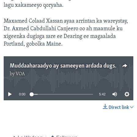
lagu xakameeyo qoryaha.
Maxamed Colaad Xassan ayaa arrintan ka wareystay,
Dr. Axmed Cabdullahi Canjeero oo ah maamule ku
xigeenka dugisga sare ee Dearing ee magaalada
Portland, gobolka Maine.
Muddaaharaadyo ay sameeyen ardada dugsiyada Mareykanka
by
VOA
No media source currently available
0:00
5:42
Direct link