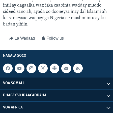
intii ay dagaalka wax iska caabinta wadday muddo
sideed sano ah, ayada oo dooneysa inay dal Islaami ah
ka sameysao waqooyiga Nigeria ee muslimiintu ay ku
badan yihiin.
La Wadaag
Follow us
NAGALA SOCO
VOA SOMALI
DHAGEYSO IDAACADDAHA
VOA AFRICA