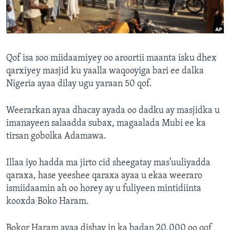
FAAQIDAADDA TODDOBAADKA
DHEXTAALKA TODDOBAADKA
Qof isa soo miidaamiyey oo aroortii maanta isku dhex
qarxiyey masjid ku yaalla waqooyiga bari ee dalka
Nigeria ayaa dilay ugu yaraan 50 qof.
Weerarkan ayaa dhacay ayada oo dadku ay masjidka u
imanayeen salaadda subax, magaalada Mubi ee ka
tirsan gobolka Adamawa.
Illaa iyo hadda ma jirto cid sheegatay mas’uuliyadda
qaraxa, hase yeeshee qaraxa ayaa u ekaa weeraro
ismiidaamin ah oo horey ay u fuliyeen mintidiinta
kooxda Boko Haram.
Bokor Haram ayaa dishay in ka badan 20,000 oo qof