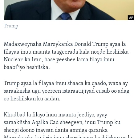
FAAQIDAADDA TODDOBAADKA
DHEXTAALKA TODDOBAADKA
Trump
Madaxweynaha Mareykanka Donald Trump ayaa la
filayaa inuu maanta taageerada kala noqdo heshiiska
Nuclear-ka Iran, hase yeeshee lama filayo inuu
baabi’iyo heshiiska.
Trump ayaa la filayaa inuu shaaca ka qaado, waxa ay
saraakiisha ugu yeereen istaraatiijiyad cusub oo adag
oo heshiiskan ku aadan.
Khudbad la filayo inuu maanta jeediyo, ayay
saraakiisha Aqalka Cad sheegeen, inuu Trump ku
sheegi doono inaysan danta amniga qaranka