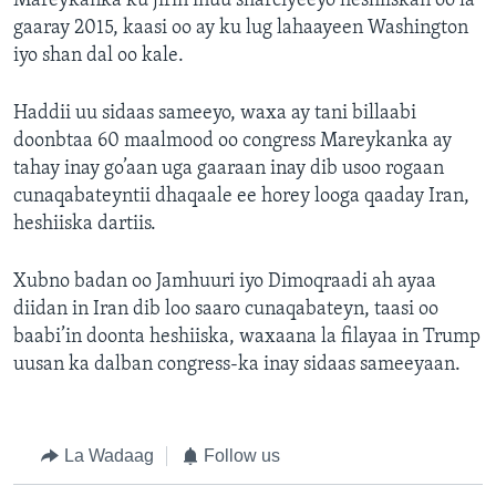
Mareykanka ku jirin inuu sharciyeeyo heshiiskan oo la
gaaray 2015, kaasi oo ay ku lug lahaayeen Washington
iyo shan dal oo kale.
Haddii uu sidaas sameeyo, waxa ay tani billaabi
doonbtaa 60 maalmood oo congress Mareykanka ay
tahay inay go’aan uga gaaraan inay dib usoo rogaan
cunaqabateyntii dhaqaale ee horey looga qaaday Iran,
heshiiska dartiis.
Xubno badan oo Jamhuuri iyo Dimoqraadi ah ayaa
diidan in Iran dib loo saaro cunaqabateyn, taasi oo
baabi’in doonta heshiiska, waxaana la filayaa in Trump
uusan ka dalban congress-ka inay sidaas sameeyaan.
La Wadaag
Follow us