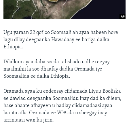
FAAQIDAADDA TODDOBAADKA
DHEXTAALKA TODDOBAADKA
Ugu yaraan 32 qof oo Soomaali ah ayaa habeen hore
lagu dilay deegaanka Hawadaay ee bariga dalka
Ethiopia.
Dilalkan ayaa daba socda rabshado u dhexeeyay
maalmihii la soo dhaafay dadka Oromada iyo
Soomaalida ee dalka Ethiopia.
Oramada ayaa ku eedeesay ciidamada Liyuu Booliska
ee dawlad deegaanka Soomaalidu inay dad ka dileen,
hase ahaate afhayeen u hadlay ciidamadaasi ayaa
laanta afka Oromada ee VOA-da u sheegay inay
arrintaasi wax ka jirin.