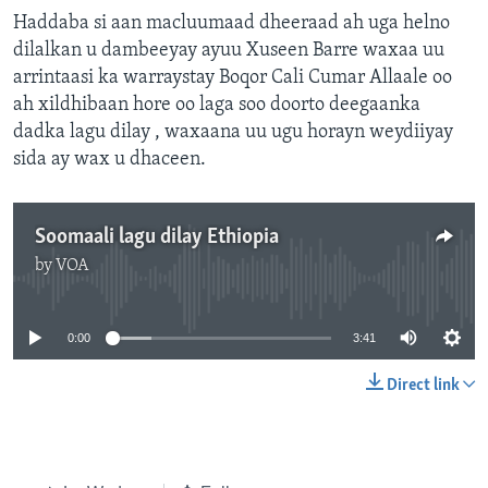
Haddaba si aan macluumaad dheeraad ah uga helno
dilalkan u dambeeyay ayuu Xuseen Barre waxaa uu
arrintaasi ka warraystay Boqor Cali Cumar Allaale oo
ah xildhibaan hore oo laga soo doorto deegaanka
dadka lagu dilay , waxaana uu ugu horayn weydiiyay
sida ay wax u dhaceen.
Soomaali lagu dilay Ethiopia
by
VOA
No media source currently available
0:00
3:41
Direct link